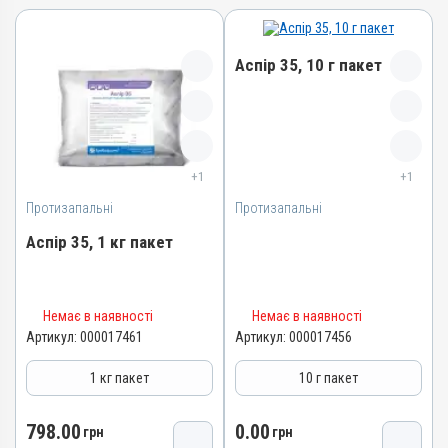
Аспір 35, 10 г пакет
Назва препарату
Аспір 35
+1
+1
Артикул
000017456
Протизапальні
Протизапальні
Штрихкод
Аспір 35, 1 кг пакет
4820012505074
Номер РП
Назва препарату
AB-09476-01-21
Немає в наявності
Немає в наявності
Аспір 35
Групи препаратів
Артикул:
000017461
Артикул:
000017456
Артикул
Протизапальні
1 кг пакет
10 г пакет
000017461
Лікарська форма
Штрихкод
Порошок
798.00
0.00
4820012505081
грн
грн
Діючи речовини