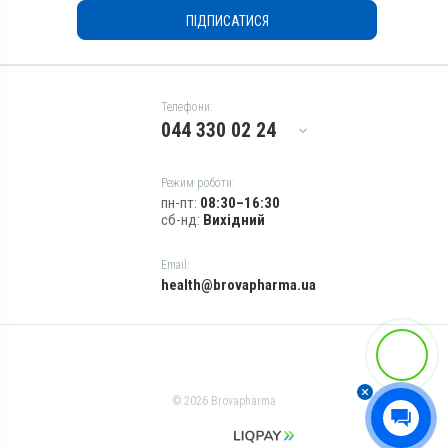
Гарячка; Запалення; Травми
ПІДПИСАТИСЯ
Телефони:
044 330 02 24
Режим роботи:
пн-пт:
08:30–16:30
сб-нд:
Вихідний
Email:
health@brovapharma.ua
© 2026 Brovapharma