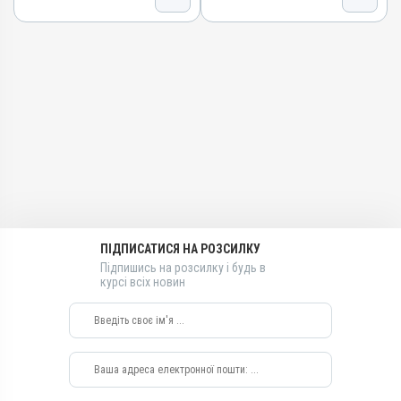
Номер РП
Ацетилсаліцилова кислота
AB-09476-01-21
Види тварин
Групи препаратів
Свині, Качки, Індики, Кури
Протизапальні
Застосування
Лікарська форма
Перорально з кормом,
Перорально з водою
Порошок
Призначення
Діючи речовини
Для суглобів, Для шкіри,
Ацетилсаліцилова кислота
Для опорно-рухового
Види тварин
апарату
Свині, Качки, Індики, Кури
Показання
Застосування
Гарячка; Запалення; Травми
ПІДПИСАТИСЯ НА РОЗСИЛКУ
Перорально з кормом,
Підпишись на розсилку і будь в
Перорально з водою
курсі всіх новин
Призначення
Для суглобів, Для шкіри,
Для опорно-рухового
апарату
Показання