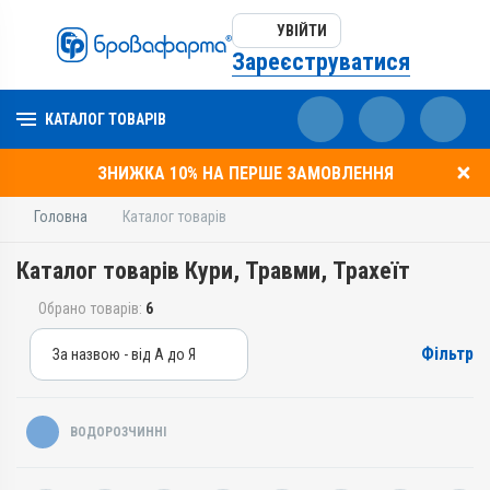
УВІЙТИ
Зареєструватися
КАТАЛОГ ТОВАРІВ
ЗНИЖКА 10% НА ПЕРШЕ ЗАМОВЛЕННЯ
Головна
Каталог товарів
Каталог товарів Кури, Травми, Трахеїт
Обрано товарів:
6
Фільтр
За назвою - від А до Я
За назвою - від А до Я
За ціною – від дешевих
ВОДОРОЗЧИННІ
За ціною – від дорогих