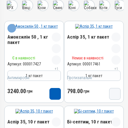
Амоксилін 50 , 1 кг
Аспір 35, 1 кг пакет
пакет
Назва препарату
Назва препарату
Є в наявності
Немає в наявності
Амоксилін 50
Аспір 35
Артикул:
000017427
Артикул:
000017461
+1
+1
Артикул
Артикул
1 кг пакет
1 кг пакет
000017427
000017461
Антимікробні
Протизапальні
Штрихкод
Штрихкод
3240.00
798.00
4820012505036
грн
4820012505081
грн
Номер РП
Номер РП
АВ-09475-01-21
AB-09476-01-21
Групи препаратів
Групи препаратів
Антимікробні
Протизапальні
Аспір 35, 10 г пакет
Бі-септим, 10 г пакет