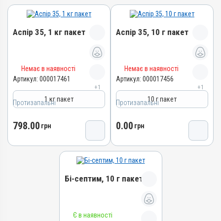
Аспір 35, 1 кг пакет
Аспір 35, 10 г пакет
Назва препарату
Назва препарату
Немає в наявності
Немає в наявності
Аспір 35
Аспір 35
Артикул:
000017461
Артикул:
000017456
+1
+1
Артикул
Артикул
1 кг пакет
10 г пакет
000017461
000017456
Протизапальні
Протизапальні
Штрихкод
Штрихкод
798.00
0.00
4820012505081
грн
4820012505074
грн
Номер РП
Номер РП
AB-09476-01-21
AB-09476-01-21
Групи препаратів
Групи препаратів
Протизапальні
Протизапальні
Бі-септим, 10 г пакет
Лікарська форма
Лікарська форма
Порошок
Порошок
Назва препарату
Є в наявності
Діючи речовини
Діючи речовини