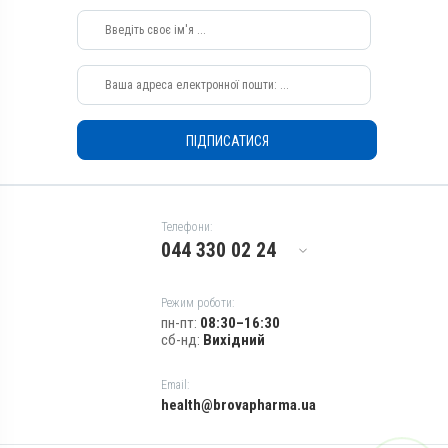
Перорально з водою,
Перорально з кормом
Призначення
Для лікування ШКТ, Для
органів дихання
Показання
ПІДПИСАТИСЯ
Бронхіт; Ентерит; Пневмонія;
Трахеїт; Фарингіт
Телефони:
044 330 02 24
Режим роботи:
пн-пт:
08:30–16:30
сб-нд:
Вихідний
Email:
health@brovapharma.ua