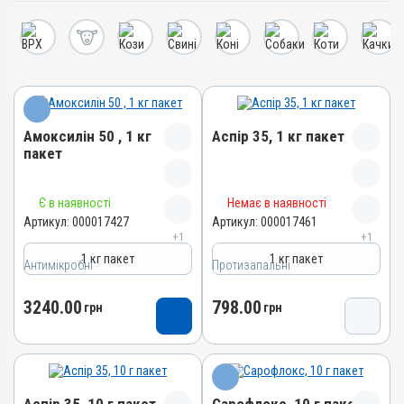
Амоксилін 50 , 1 кг
Аспір 35, 1 кг пакет
пакет
Назва препарату
Назва препарату
Є в наявності
Немає в наявності
Амоксилін 50
Аспір 35
Артикул:
000017427
Артикул:
000017461
+1
+1
Артикул
Артикул
1 кг пакет
1 кг пакет
000017427
000017461
Антимікробні
Протизапальні
Штрихкод
Штрихкод
3240.00
798.00
4820012505036
грн
4820012505081
грн
Номер РП
Номер РП
АВ-09475-01-21
AB-09476-01-21
Групи препаратів
Групи препаратів
Антимікробні
Протизапальні