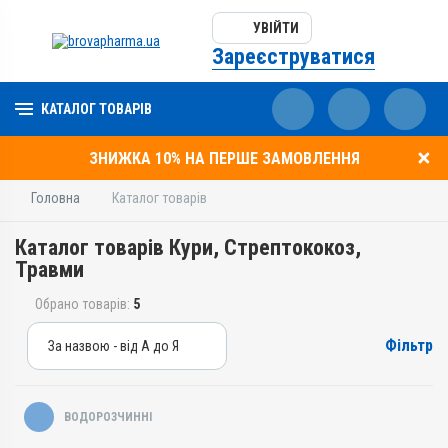
УВІЙТИ
Зареєструватися
КАТАЛОГ ТОВАРІВ
ЗНИЖКА 10% НА ПЕРШЕ ЗАМОВЛЕННЯ
Головна
Каталог товарів
Каталог товарів Кури, Стрептококоз,
Травми
Обрано товарів:
5
Фільтр
За назвою - від А до Я
За назвою - від А до Я
За ціною – від дешевих
ВОДОРОЗЧИННІ
За ціною – від дорогих