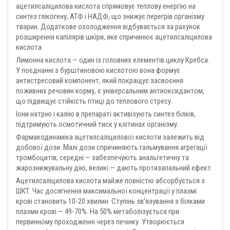
ацетилсаліцилова кислота спрямовує теплову енергію на
синтез глікогену, АТФ і НАДФ, що знижує перегрів організму
тварин. Додаткове охолодження відбувається за рахунок
розширення капілярів шкіри, яке спричинює ацетилсаліцилова
кислота.
Лимонна кислота — один із головних елементів циклу Кребса.
У поєднанні з бурштиновою кислотою вона формує
антистресовий компонент, який покращує засвоєння
поживних речовин корму, є універсальним антиоксидантом,
що підвищує стійкість птиці до теплового стресу.
Іони натрію і калію в препараті активізують синтез білків,
підтримують осмотичний тиск у клітинах організму.
Фармакодинаміка ацетилсаліцилової кислоти залежить від
добової дози. Малі дози спричиняють гальмування агрегації
тромбоцитів; середні — забезпечують анальгетичну та
жарознижувальну дію, великі — дають протизапальний ефект.
Ацетилсаліцилова кислота майже повністю абсорбується з
ШКТ. Час досягнення максимальної концентрації у плазмі
крові становить 10-20 хвилин. Ступінь зв’язування з білками
плазми крові — 49-70%. На 50% метаболізується при
первинному проходженні через печінку. Утворюється