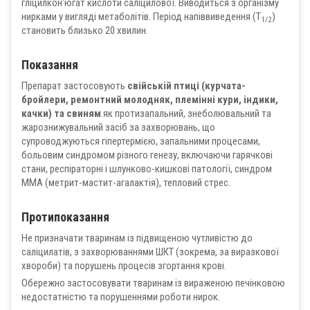
гліцилкон’югат кислоти саліцилової. Виводиться з організму
нирками у вигляді метаболітів. Період напіввиведення (Т
)
1/2
становить близько 20 хвилин.
Показання
Препарат застосовують
свійській птиці (курчата-
бройлери, ремонтний молодняк, племінні кури, індики,
качки) та свиням
як протизапальний, знеболювальний та
жарознижувальний засіб за захворювань, що
супроводжуються гіпертермією, запальними процесами,
больовим синдромом різного генезу, включаючи гарячкові
стани, респіраторні і шлунково-кишкові патології, синдром
ММА (метрит-мастит-агалактія), тепловий стрес.
Протипоказання
Не призначати тваринам із підвищеною чутливістю до
саліцилатів, з захворюваннями ШКТ (зокрема, за виразкової
хвороби) та порушень процесів згортання крові.
Обережно застосовувати тваринам із вираженою печінковою
недостатністю та порушеннями роботи нирок.