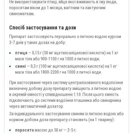
Не використовувати птиці, яйця якої вживають в їжу люди,
поросятам віком до 1 місяця, вагітним та лактуючим
свиноматкам.
Спосіб застосування та дози
Препарат застосовують перорально з питною водою курсом
3-7 днів у таких дозах на добу:
птиця
— 0,15 г (50 мг ацетилсаліцилової кислоти) на 1 кг
маси тіла або 900-1100 г на 1000 л питної води;
свині
— 0,3 г (100 мг ацетилсаліцилової кислоти) на 1 кг
маси тіла або 1800-2200 г на 1000 л питної води.
При застосуванні через систему централізованого водопоїння
визначену добову дозу препарату змішують з питною водою
в окремій ємності у співвідношенні 1:10. Після цього ємність
підключають до системи водоїння пташника або свинарника
через автоматичний дозатор.
За індивідуального застосування свиням із питною водою або
кормом добова доза препарату становить (на 1 тварину):
поросята
масою до 50 кг — 2-5 г;