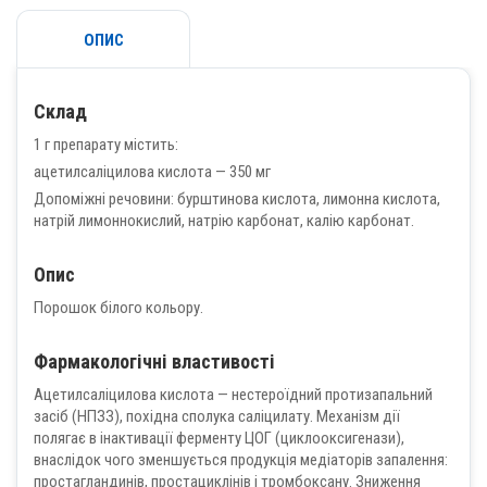
ОПИС
Склад
1 г препарату містить:
ацетилсаліцилова кислота — 350 мг
Допоміжні речовини: бурштинова кислота, лимонна кислота,
натрій лимоннокислий, натрію карбонат, калію карбонат.
Опис
Порошок білого кольору.
Фармакологічні властивості
Ацетилсаліцилова кислота — нестероїдний протизапальний
засіб (НПЗЗ), похідна сполука саліцилату. Механізм дії
полягає в інактивації ферменту ЦОГ (циклооксигенази),
внаслідок чого зменшується продукція медіаторів запалення:
простагландинів, простациклінів і тромбоксану. Зниження