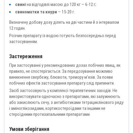
свині
на відгодівлі масою до 120 кг — 6-12 г;
свиноматки та кнури
— 15-20 г.
Визначену добову дозу ділять на дві частини й з інтервалом
12 годин.
Розчин препарату із водою готують безпосередньо перед
застосуванням.
Застереження
При застосуванні у рекомендованих дозах побічних явищ, як
правило, не спостерігається. За передозування можливо
виникнення свербежу, блювоти, тремору м’язів. За появи
побічних ефектів застосування препарату слід припинити.
Засіб застосовують у комплексі терапевтичних заходів. Не
використовувати одночасно з препаратами, які залужнюють
або закислюють сечу, з антибіотиками тетрациклінового ряду
і аміноглікозидами, кортикостероїдами та іншими не
стероїдними протизапальними препаратами.
Умови зберігання