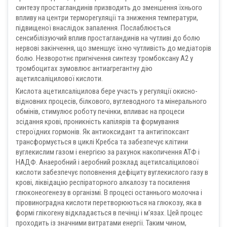
синтезу простагландинів призводить до зменшення їхнього
впливу на центри терморегуляції та зниження температури,
підвищеної внаслідок запалення. Послаблюється
сенсибілізуючий вплив простагландинів на чутливі до болю
нервові закінчення, що зменшує їхню чутливість до медіаторів
болю. Незворотнє пригнічення синтезу тромбоксану А2 у
тромбоцитах зумовлює антиагрегантну дію
ацетилсаліцилової кислоти.
Кислота ацетилсаліцилова бере участь у регуляції окисно-
відновних процесів, білкового, вуглеводного та мінерального
обмінів, стимулює роботу печінки, впливає на процеси
зсідання крові, проникність капілярів та формування
стероїдних гормонів. Як антиоксидант та антигіпоксант
трансформується в циклі Кребса та забезпечує клітини
вуглекислим газом і енергією за рахунок накопичення АТФ і
НАДФ. Анаеробний і аеробний розклад ацетилсаліцилової
кислоти забезпечує поповнення дефіциту вуглекислого газу в
крові, ліквідацію респіраторного алкалозу та посилення
глюконеогенезу в організмі. В процесі останнього молочна і
піровиноградна кислоти перетворюються на глюкозу, яка в
формі глікогену відкладається в печінці і м’язах. Цей процес
проходить із значними витратами енергії. Таким чином,