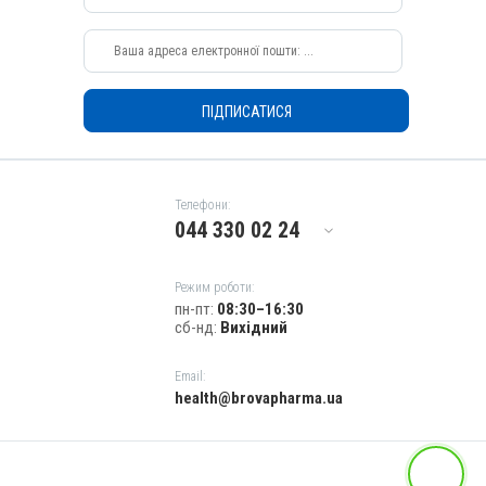
Призначення
Для суглобів, Для шкіри, Для опорно-рухового апарату
Показання
Гарячка; Запалення; Травми
ПІДПИСАТИСЯ
Телефони:
044 330 02 24
Режим роботи:
пн-пт:
08:30–16:30
сб-нд:
Вихідний
Email:
health@brovapharma.ua