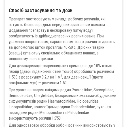
Спосіб застосування та дози
Препарат застосовують у вигляді робочих розчинів, які
готують безпосередньо перед використанням шляхом
додавання препарату в нехлоровану питну воду і
розбризкують із дрібнодисперсних розпилювачів. При
ураженні псороптозом, саркоптозом тощо розчин втирають
за допомогою щіток протягом 40-50 с. Дрібних тварин
(овець) купають у спеціально обладнаних ваннах, в
основному після стрижки.
Для дезакаризації тваринницьких приміщень до 10% їхньої
площі (двері, підвіконня, стіни тощо) обробляють розчином
2
1:500 з розрахунку 0,2 л на 1 м
, для дезінсекції (проти
зоофільних мух) — розчином 1:50.
При ураженні тварин кліщами родин Psoroptidae, Sarcoptidae,
Dermodecidae, Cheyletidae, безкрилими комахами-збудниками
сифункулятозів родин Haematopinidae, Holopeuridae,
Linognathidae, волосоїдами родини Trichodectidae, пухо- та
пероїдами родин Menoponidae та Philopteridae
використовують розчин 1:750.
Для одноразової обробки робочі розчини використовують у