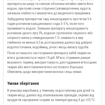
препарату на шкіру та слизові оболонки негайно змити його
водою, при появі ознак отруєння (запаморочення, нудота,
загальна слабкість) звернутися до медичного працівника.
Забруднену препаратом тару знешкоджують протягом 5-6
годин розчином кальцинованої соди 3-5 %, після чого
промивають водою. Залишки препарату знешкоджують
розчином їдкого лугу 5%, водною суспензією гашеного або
хлорного вапна у співвідношенні 1:3 і зливають в яму
глибиною не менше 0,5 м, розташовану далеко від джерел
водопостачання, водоймищ, річок і місць випасу худоби.
Після останнього застосування препарату забій тварин на
м’ясо дозволяється через 14 діб. М’ясо, отримане раніше
вказаного терміну, використовують для годування м’ясоїдних
тварин або виготовлення м’ясо-кісткового борошна.
Обмежень щодо використання молока і яєць немає.
Умови зберігання
В упаковці виробника, у темному, недоступному для дітей та
тварин місці, далеко від опалювальних приладів, окремо від
продуктів харчування і кормів за температури від 0 до +25 °С.