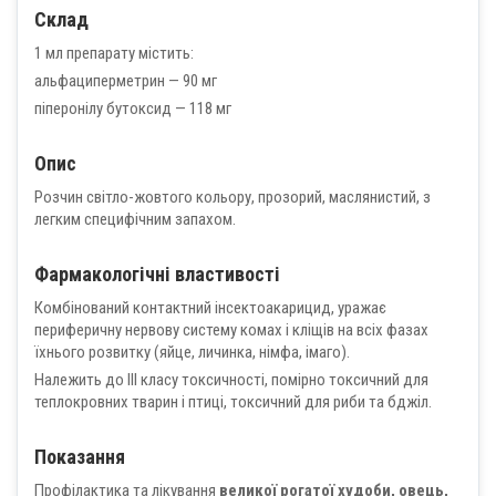
Склад
1 мл препарату містить:
альфациперметрин — 90 мг
піперонілу бутоксид — 118 мг
Опис
Розчин світло-жовтого кольору, прозорий, маслянистий, з
легким специфічним запахом.
Фармакологічні властивості
Комбінований контактний інсектоакарицид, уражає
периферичну нервову систему комах і кліщів на всіх фазах
їхнього розвитку (яйце, личинка, німфа, імаго).
Належить до III класу токсичності, помірно токсичний для
теплокровних тварин і птиці, токсичний для риби та бджіл.
Показання
Профілактика та лікування
великої рогатої худоби, овець,