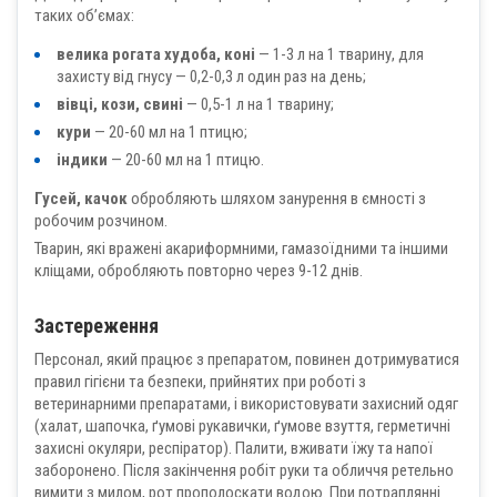
таких об’ємах:
велика рогата худоба, коні
— 1-3 л на 1 тварину, для
захисту від гнусу — 0,2-0,3 л один раз на день;
вівці, кози, свині
— 0,5-1 л на 1 тварину;
кури
— 20-60 мл на 1 птицю;
індики
— 20-60 мл на 1 птицю.
Гусей, качок
обробляють шляхом занурення в ємності з
робочим розчином.
Тварин, які вражені акариформними, гамазоїдними та іншими
кліщами, обробляють повторно через 9-12 днів.
Застереження
Персонал, який працює з препаратом, повинен дотримуватися
правил гігієни та безпеки, прийнятих при роботі з
ветеринарними препаратами, і використовувати захисний одяг
(халат, шапочка, ґумові рукавички, ґумове взуття, герметичні
захисні окуляри, респіратор). Палити, вживати їжу та напої
заборонено. Після закінчення робіт руки та обличчя ретельно
вимити з милом, рот прополоскати водою. При потраплянні