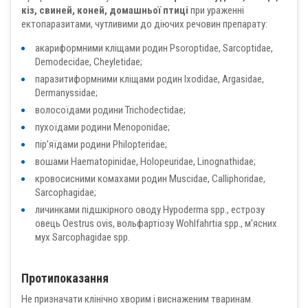
кіз, свиней, коней, домашньої птиці
при ураженні
ектопаразитами, чутливими до діючих речовин препарату:
акариформними кліщами родин Psoroptidae, Sarcoptidae,
Demodecidae, Cheyletidae;
паразитиформними кліщами родин Ixodidae, Argasidae,
Dermanyssidae;
волосоїдами родини Trichodectidae;
пухоїдами родини Menoponidae;
пірʼяїдами родини Philopteridae;
вошами Haematopinidae, Holopeuridae, Linognathidae;
кровосисними комахами родин Muscidae, Calliphoridae,
Sarcophagidae;
личинками підшкірного оводу Hypoderma spp., естрозу
овець Oestrus ovis, вольфартіозу Wohlfahrtia spp., м’ясних
мух Sarcophagidae spp.
Протипоказання
Не призначати клінічно хворим і виснаженим тваринам.