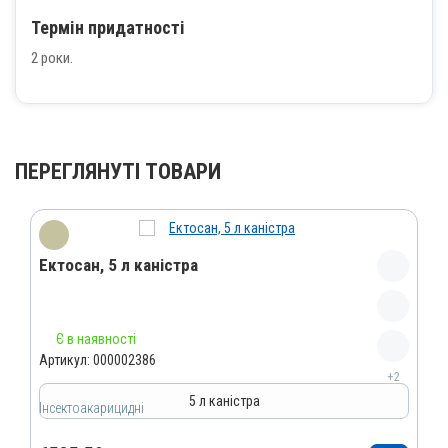
Термін придатності
2 роки.
ПЕРЕГЛЯНУТІ ТОВАРИ
Ектосан, 5 л каністра
Назва препарату
Є в наявності
Ектосан
Артикул:
000002386
+2
Артикул
5 л каністра
Інсектоакарицидні
000002386
Штрихкод