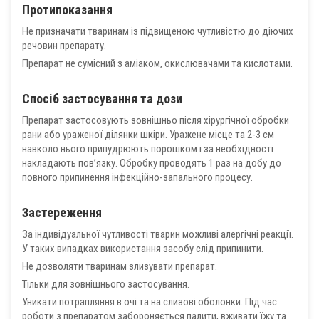
Протипоказання
Не призначати тваринам із підвищеною чутливістю до діючих
речовин препарату.
Препарат не сумісний з аміаком, окислювачами та кислотами.
Спосіб застосування та дози
Препарат застосовують зовнішньо після хірургічної обробки
рани або ураженої ділянки шкіри. Уражене місце та 2-3 см
навколо нього припудрюють порошком і за необхідності
накладають пов’язку. Обробку проводять 1 раз на добу до
повного припинення інфекційно-запального процесу.
Застереження
За індивідуальної чутливості тварин можливі алергічні реакції.
У таких випадках використання засобу слід припинити.
Не дозволяти тваринам злизувати препарат.
Тільки для зовнішнього застосування.
Уникати потрапляння в очі та на слизові оболонки. Під час
роботи з препаратом забороняється палити, вживати їжу та