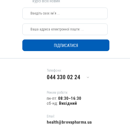
курсі всіх новин
Застосування
Зовнішньо
Призначення
Для оброблення ран, Для шкіри
Показання
Виразки; Дерматит; Екзема; Запалення; Рани; Флегмона;
ПІДПИСАТИСЯ
Хірургія
Телефони:
044 330 02 24
Режим роботи:
пн-пт:
08:30–16:30
сб-нд:
Вихідний
Email:
health@brovapharma.ua