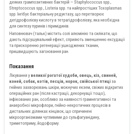
деяких грампозитивних бактерій — Staphylococcus spp.,
Streptococcus spp., Listeria spp. та найпростіших Toxoplasmas
spp. Інгібує бактеріальну редуктазу, що перетворює
дегідрофолієву кислоту в тетрагідрофолієву, яка необхідна
для синтезу пуринів і піримідинів.
Наповнювач (тальк) містить солі алюмінію та силікати, що
дають підсушувальний ефект, сприяють зменшенню ексудації
та прискоренню регенерації ушкоджених тканин,
пришвидшують загоювання ран.
Показання
Лікування у
великої рогатої худоби, овець, кіз, свиней,
коней, собак, котів, песців, норок, свійської птиці
за
гнійних захворювань шкіри, мокнучих екзем, свіжих відкритих
операційних ран (після кастрації, декорнуації тощо),
інфікованих ран, особливо за наявності грамнегативної та
анаеробної мікрофлори, гнійно-некротичних процесів в
дистальних ділянках кінцівок, що спричинені
мікроорганізмами чутливими до сульфагуанідину,
триметоприму, йодоформу.