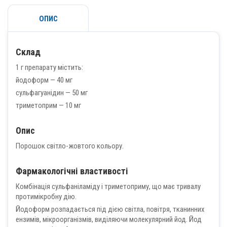
ОПИС
Склад
1 г препарату містить:
йодоформ — 40 мг
сульфагуанідин — 50 мг
триметоприм — 10 мг
Опис
Порошок світло-жовтого кольору.
Фармакологічні властивості
Комбінація сульфаніламіду і триметоприму, що має тривалу
протимікробну дію.
Йодоформ розпадається під дією світла, повітря, тканинних
ензимів, мікроорганізмів, виділяючи молекулярний йод. Йод