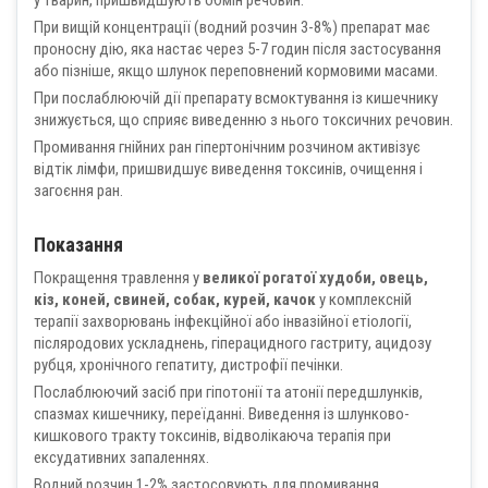
у тварин, пришвидшують обмін речовин.
При вищій концентрації (водний розчин 3-8%) препарат має
проносну дію, яка настає через 5-7 годин після застосування
або пізніше, якщо шлунок переповнений кормовими масами.
При послаблюючій дії препарату всмоктування із кишечнику
знижується, що сприяє виведенню з нього токсичних речовин.
Промивання гнійних ран гіпертонічним розчином активізує
відтік лімфи, пришвидшує виведення токсинів, очищення і
загоєння ран.
Показання
Покращення травлення у
великої рогатої худоби, овець,
кіз, коней, свиней, собак, курей, качок
у комплексній
терапії захворювань інфекційної або інвазійної етіології,
післяродових ускладнень, гіперацидного гастриту, ацидозу
рубця, хронічного гепатиту, дистрофії печінки.
Послаблюючий засіб при гіпотонії та атонії передшлунків,
спазмах кишечнику, переїданні. Виведення із шлунково-
кишкового тракту токсинів, відволікаюча терапія при
ексудативних запаленнях.
Водний розчин 1-2% застосовують для промивання