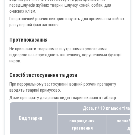
передшлунків жуйних тварин, шлунку коней, собак, для
очисних клізм.
Гіпертонічний розчин використовують для промивання гнійних
ран у першій фазі загоєння.
Протипоказання
Не призначати тваринам із внутрішніми кровотечами,
підозрою на непрохідність кишечнику, порушеннями функції
нирок.
Спосіб застосування та дози
При пероральному застосуванні водний розчин препарату
вводять тварині примусово.
Дози препарату для різних видів тварин вказані в таблиці.
Доза, г / 10 кг маси тіла
Вид тварин
покращення
послабл
травлення
дія