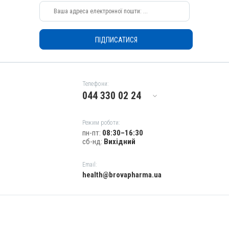
Для печінки, Для лікування ШКТ
Показання
Ацидоз рубця; Гастрит; Гепатит
ПІДПИСАТИСЯ
Телефони:
044 330 02 24
Режим роботи:
пн-пт:
08:30–16:30
сб-нд:
Вихідний
Email:
health@brovapharma.ua