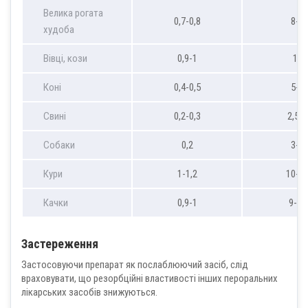
Велика рогата
0,7-0,8
8-9
худоба
Вівці, кози
0,9-1
10
Коні
0,4-0,5
5-6
Свині
0,2-0,3
2,5-3
Собаки
0,2
3-4
Кури
1-1,2
10-1
Качки
0,9-1
9-10
Застереження
Застосовуючи препарат як послаблюючий засіб, слід
враховувати, що резорбційні властивості інших пероральних
лікарських засобів знижуються.