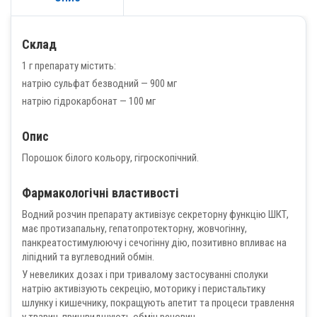
Склад
1 г препарату містить:
натрію сульфат безводний — 900 мг
натрію гідрокарбонат — 100 мг
Опис
Порошок білого кольору, гігроскопічний.
Фармакологічні властивості
Водний розчин препарату активізує секреторну функцію ШКТ,
має протизапальну, гепатопротекторну, жовчогінну,
панкреатостимулюючу і сечогінну дію, позитивно впливає на
ліпідний та вуглеводний обмін.
У невеликих дозах і при тривалому застосуванні сполуки
натрію активізують секрецію, моторику і перистальтику
шлунку і кишечнику, покращують апетит та процеси травлення