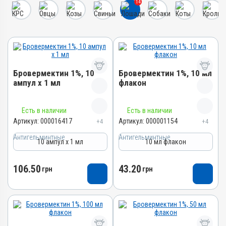
14
Бровермектин 1%, 10
Бровермектин 1%, 10 мл
ампул х 1 мл
флакон
Название препарата
Название препарата
Есть в наличии
Есть в наличии
Бровермектин 1%
Бровермектин 1%
Артикул:
000016417
Артикул:
000001154
+4
+4
Артикул
Артикул
Антигельминтные
Антигельминтные
10 ампул х 1 мл
10 мл флакон
000016417
000001154
Штрихкод
Штрихкод
106.50
43.20
грн
грн
4820012500482
4820012500444
Номер РУ
Номер РУ
AB-00805-01-09
AB-00805-01-09
Группы препаратов
Группы препаратов
Антигельминтные,
Антигельминтные,