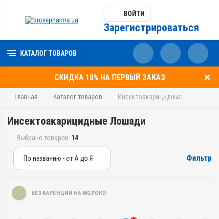
ВОЙТИ
Зарегистрироваться
КАТАЛОГ ТОВАРОВ
СКИДКА 10% НА ПЕРВЫЙ ЗАКАЗ
Главная
Каталог товаров
Инсектоакарицидные
Инсектоакарицидные Лошади
Выбрано товаров:
14
Фильтр
По названию - от А до Я
По названию - от А до Я
По цене - от дешевых
БЕЗ КАРЕНЦИИ НА МОЛОКО
По цене - от дорогих