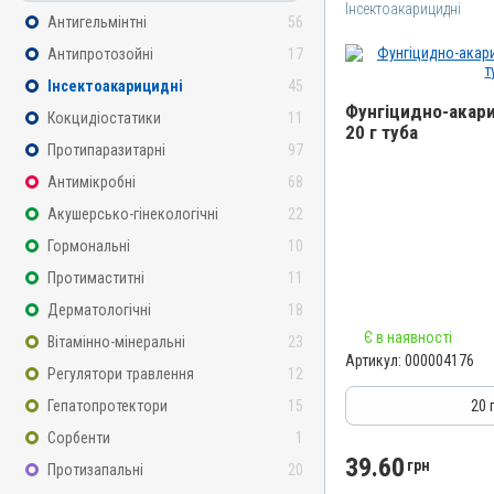
Інсектоакарицидні
Антигельмінтні
56
Антипротозойні
17
Інсектоакарицидні
45
Фунгіцидно-акари
Кокцидіостатики
11
20 г туба
Протипаразитарні
97
Назва препарату
Антимікробні
68
Фунгіцидно-акарицидна 
Акушерсько-гінекологічні
22
Артикул
Гормональні
10
000004176
Протимаститні
11
Штрихкод
4820012503209
Дерматологічні
18
Номер РП
Є в наявності
Вітамінно-мінеральні
23
Артикул:
000004176
AB-01068-01-10
Регулятори травлення
12
Групи препаратів
Гепатопротектори
15
20 
Інсектоакарицидні, Проти
Сорбенти
1
Дерматологічні
39.60
грн
Протизапальні
20
Лікарська форма