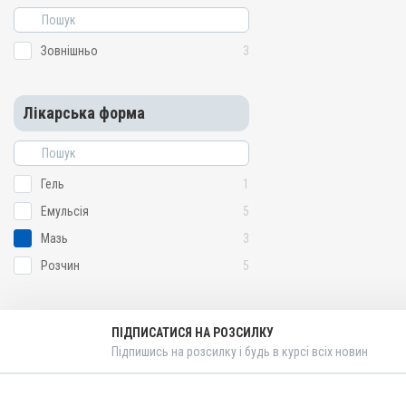
Зовнішньо
3
Лікарська форма
Гель
1
Емульсія
5
Мазь
3
Розчин
5
ПІДПИСАТИСЯ НА РОЗСИЛКУ
Підпишись на розсилку і будь в курсі всіх новин