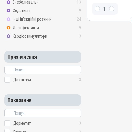
Мазь
Знеболювальні
13
Діючи речовини
Седативні
9
Скипидар живичний, Окис
Інші ін’єкційні розчини
24
кислота, Лізол, Дьоготь 
Дезінфектанти
9
Види тварин
Кардіостимулятори
3
Коні, Собаки, Коти, Кроли
Застосування
Зовнішньо
Призначення
Призначення
Для шкіри
Показання
Для шкіри
3
Аборт; Аборт; Дерматит; 
гниль; Лишай
Показання
Дерматит
3