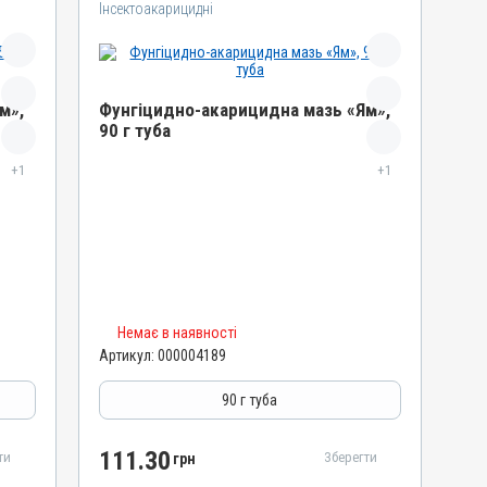
Інсектоакарицидні
м»,
Фунгіцидно-акарицидна мазь «Ям»,
90 г туба
Назва препарату
+1
+1
Фунгіцидно-акарицидна мазь «Ям»
Артикул
000004189
Штрихкод
4820012502141
Номер РП
Немає в наявності
Артикул:
000004189
AB-01068-01-10
Групи препаратів
90 г туба
Інсектоакарицидні, Протипаразитарні,
Дерматологічні
111.30
ти
Зберегти
грн
Лікарська форма