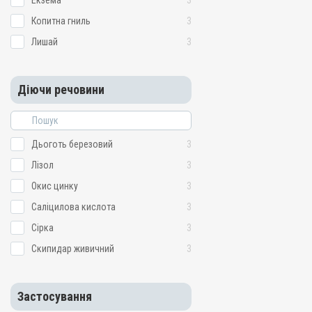
Екзема
3
Копитна гниль
3
Лишай
3
Діючи речовини
Дьоготь березовий
3
Лізол
3
Окис цинку
3
Саліцилова кислота
3
Сірка
3
Скипидар живичний
3
Застосування