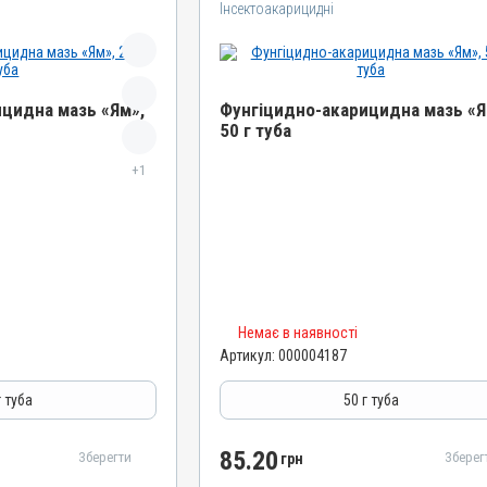
Інсектоакарицидні
цидна мазь «Ям»,
Фунгіцидно-акарицидна мазь «Я
50 г туба
Назва препарату
+1
мазь «Ям»
Фунгіцидно-акарицидна мазь «Ям»
Артикул
000004187
Штрихкод
4820012502134
Номер РП
Немає в наявності
Артикул:
000004187
AB-01068-01-10
Групи препаратів
г туба
50 г туба
паразитарні,
Інсектоакарицидні, Протипаразитарні,
Дерматологічні
85.20
Зберегти
Зберег
грн
Лікарська форма