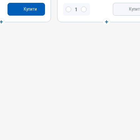
Мазь
Купити
Купит
Діючи речовини
 цинку, Саліцилова
Окис цинку, Саліцилова кислота, Лізол,
березовий, Сірка
Дьоготь березовий, Сірка, Скипидар живичний
Види тварин
ки, Кури
Коні, Собаки, Коти, Кролики, Кури
Застосування
Зовнішньо
Призначення
Для шкіри
Показання
Екзема; Копитна
Аборт; Аборт; Дерматит; Екзема; Копитна
гниль; Лишай