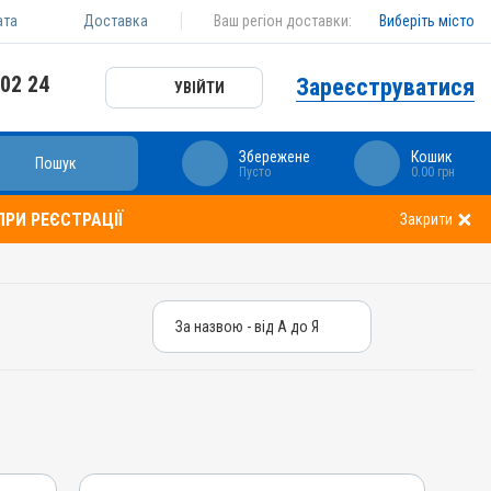
ата
Доставка
Ваш регіон доставки:
Виберіть місто
 02 24
Зареєструватися
УВІЙТИ
Збережене
Кошик
Пошук
Пусто
0.00 грн
РИ РЕЄСТРАЦІЇ
Закрити
За назвою - від А до Я
За назвою - від А до Я
За ціною – від дешевих
За ціною – від дорогих