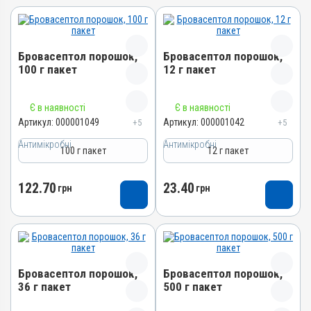
Бровасептол порошок,
Бровасептол порошок,
100 г пакет
12 г пакет
Назва препарату
Назва препарату
Є в наявності
Є в наявності
Бровасептол порошок
Бровасептол порошок
Артикул:
000001049
Артикул:
000001042
+5
+5
Артикул
Артикул
Антимікробні
Антимікробні
100 г пакет
12 г пакет
000001049
000001042
Штрихкод
Штрихкод
122.70
23.40
грн
грн
4820012500666
4820012500659
Номер РП
Номер РП
АВ-00804-01-09
АВ-00804-01-09
Групи препаратів
Групи препаратів
Антимікробні
Антимікробні
Бровасептол порошок,
Бровасептол порошок,
Лікарська форма
Лікарська форма
36 г пакет
500 г пакет
Порошок
Порошок