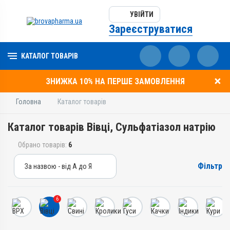
УВІЙТИ
Зареєструватися
КАТАЛОГ ТОВАРІВ
ЗНИЖКА 10% НА ПЕРШЕ ЗАМОВЛЕННЯ
Головна
Каталог товарів
Каталог товарів Вівці, Сульфатіазол натрію
Обрано товарів:
6
Фільтр
За назвою - від А до Я
За назвою - від А до Я
За ціною – від дешевих
6
За ціною – від дорогих