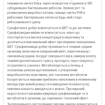
гальмуючи синтез білка, через незворотне з’єднання із 50S
субодиницею бактеріальних рибосом. Зупиняє ріст та
розмноження мікробної клітини, гальмує синтез РНК в
рибосомах бактеріальних клітин на будь-якій стадії
рибосомального циклу.
Сульфатіазол добре всмоктується із ШКТ та діє системно.
Сульфагуанідин майже не всмоктується, через що
спостерігається висока концентрація в кишечнику та
досягається максимальний ефект при лікуванні захворювань
ШКТ. Сульфаніламіди добре проникають в тканини і рідини
організму, включаючи плевральний випіт, перитонеальну і
синовіальну рідини, ексудат середнього вуха, камерну вологу,
тканини урогенітального тракту, проходять через плаценту і
потрапляють у молоко. Метаболізуються у печінці, в
основному шляхом ацетилювання, з утворенням
мікробіологічно неактивних, але токсичних метаболітів.
Екскретуються нирками приблизно наполовину в незміненому
вигляді (при лужній реакції сечі виведення посилюється),
невелика кількість виводяться з жовчю. При нирковій
недостатності можлива кумуляція сульфаніламідів та їх
метаболітів в організмі, що спричинює токсичний ефект.
За перорального застосування тилозин швидко всмоктується