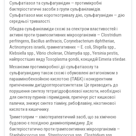
Сульфатіазол та сульфагуанідин — протимікробні
бактеріостатичні засоби з групи сульфаніламідів.
Сульфатіазол має короткотривалу дію, сульфагуанідин — дію
середньої тривалості.
Обидва сульфаніламіди схожі за спектром властивостей і
активні проти грампозитивних мікроорганізмів — Clostridium
perfringens, Bacillus anthracis, Corynebacterium diphtheriae,
Actinomyces israelii, грамнегативних — E. coli, Shigella spp.,
Klebsiella spp., Vibrio cholerae, Chlamydia spp., Yersinia pestis,
найпростіших виду Toxoplasma gondii, кокцидій Eimeria stiedae.
Механізми протимікробної дії сульфатіазолу та
сульфагуанідину також схожі і обумовлені антагонізмом з
параамінобензойною кислотою (ПАБК) і конкурентним
пригніченням дигідроптероатсинтетази. Це призводить до
порушення синтезу тетрагідрофолієвої кислоти, необхідної
для синтезу пуринів і піримідинів, пригнічує ріст кишкової
палички, знижує синтез тіаміну, рибофлавіну, нікотинової
кислоти в кишечнику.
Триметоприм — хіміотерапевтичний засіб, що за хімічною
будовою є похідною диамінопіримідину. Діє
бактеріостатично проти грампозитивних мікроорганізмів —
Staphylococcus spp., Streptococcus spp., Clostridium spp.,