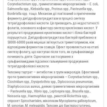
Corynebacterium spp., грамнегативних мікроорганізмів — Е. coli,
Salmonella spp., Klebsiella spp., Proteus spp., Pasteurella spp.,
Bordetella spp. тощо. Механізм дії пов’язаний з пригніченням
ферменту дигідрофолатредуктази в процесі синтезу
тетрагідрофолієвої кислоти. Це призводить до недостатності
фолатів, основного кофактору синтезу нуклеїнових кислот. У
результаті продукування нуклеїнових кислот і білка бактерій
порушується. Дигідрофолатредуктаза бактерій приблизно в
50000-60000 разів міцніше зв’язується триметопримом, ніж
відповідним ферментом ссавців. Ефект проявляється на етапі
синтезу фолату, що наступає після того, як сульфаніламіди
починають діяти. Одночасне застосування з
сульфаніламідами підсилює гальмування продукування
тетрагідрофолієвої кислоти.
Тилозину тартрат — антибіотик з групи макролідів. Ефективний
проти грампозитивних мікроорганізмів — Corynebacterium spp.,
Clostridium spp., Erysipelothrix spp., Diplococcus pneumoniae,
Staphylococcus aureus, деяких грамнегативних мікроорганізмів
— Pasteurella spp., Vibrio spp., Leptospira spp., Brucella spp.,
Neisseria spp., Haemophilus spp., рикетсій Rickettsia spp.,
спірохет Spirochaetales, мікоплазм Mycoplasma gallisepticum,
M. synoviae, M. meleagridis. Тилозин діє бактеріостатично,