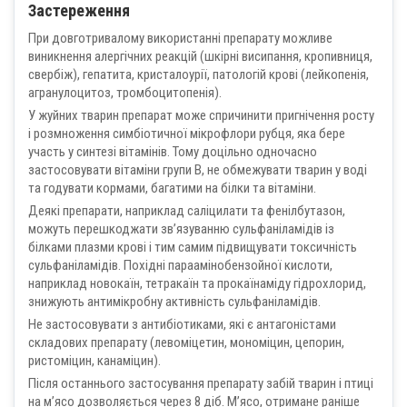
Застереження
При довготривалому використанні препарату можливе
виникнення алергічних реакцій (шкірні висипання, кропивниця,
свербіж), гепатита, кристалоурії, патологій крові (лейкопенія,
агранулоцитоз, тромбоцитопенія).
У жуйних тварин препарат може спричинити пригнічення росту
і розмноження симбіотичної мікрофлори рубця, яка бере
участь у синтезі вітамінів. Тому доцільно одночасно
застосовувати вітаміни групи В, не обмежувати тварин у воді
та годувати кормами, багатими на білки та вітаміни.
Деякі препарати, наприклад саліцилати та фенілбутазон,
можуть перешкоджати зв’язуванню сульфаніламідів із
білками плазми крові і тим самим підвищувати токсичність
сульфаніламідів. Похідні параамінобензойної кислоти,
наприклад новокаїн, тетракаїн та прокаїнаміду гідрохлорид,
знижують антимікробну активність сульфаніламідів.
Не застосовувати з антибіотиками, які є антагоністами
складових препарату (левоміцетин, мономіцин, цепорин,
ристоміцин, канаміцин).
Після останнього застосування препарату забій тварин і птиці
на м’ясо дозволяється через 8 діб. М’ясо, отримане раніше