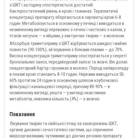
з ШКТ і за годину спостерігається достатній
бактеріостатичний рівень в крові і тканинах. Терапевтичні
концентрації препарату зберігаються в сироватці крові 6-8
годин. Метаболізується в основному у печінці і виводиться в
незміненому вигляді переважно з сечею і частково з калом, у
птахів-несучок — з яйцями, у лактуючих тварин — з молоком.
Абсорбція триметоприму з ШКТ відбувається швидко і майже
повністю (90-100%), зв’язування з білками плазми — до 70%.
Висока концентрація триметоприму спостерігається у секреті
бронхіальних залоз, передміхуровій залозі та жовчі. Він долає
плацентарний бар’єр і проникає в молоко. Період напіврозпаду
в плазмі крові становить 8-10 годин. Нирками виводиться 50-
60% протягом 24 годин в основному шляхом клубочкової
фільтрації і канальцевої секреції, причому 80-90% — в
незміненому вигляді, решта — у вигляді неактивних
метаболітів, невелика кількість (4%) — з жовчю.
Показання
Лікування тварин та свійської птиці за захворювань ШКТ,
органів дихання і сечостатевої системи, що спричинені
мікроорганізмами, чутливими до діючих речовин препарату: