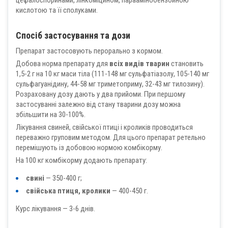
цефалоспоринами, лінкоміцином, параамінобензойною
кислотою та її сполуками.
Спосіб застосування та дози
Препарат застосовують перорально з кормом.
Добова норма препарату для
всіх видів тварин
становить
1,5-2 г на 10 кг маси тіла (111-148 мг сульфатіазолу, 105-140 мг
сульфагуанідину, 44-58 мг триметоприму, 32-43 мг тилозину).
Розраховану дозу дають у два прийоми. При першому
застосуванні залежно від стану тварини дозу можна
збільшити на 30-100%.
Лікування свиней, свійської птиці і кроликів проводиться
переважно груповим методом. Для цього препарат ретельно
перемішують із добовою нормою комбікорму.
На 100 кг комбікорму додають препарату:
свині
— 350-400 г;
свійська птиця, кролики
— 400-450 г.
Курс лікування — 3-6 днів.