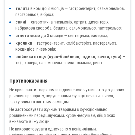
телята
віком до 3 місяців — гастроентерит, сальмонельоз,
пастерельоз, вібріоз;
свині
— ензоотична пневмонія, артрит, дизентерія,
набрякова хвороба, бешиха, сальмонельоз, пастерельоз;
ягнята
віком до 3 місяців — септицемія, еймеріоз;
кролики
— гастроентерит, колібактеріоз, пастерельоз,
кокцидіоз, пневмонія;
свійська птиця (кури-бройлери, індики, качки, гуси)
—
тиф, холера, сальмонельоз, мікоплазмоз, риніт.
Протипоказання
Не призначати тваринам із підвищеною чутливістю до діючих
речовин препарату, порушеннями функції печінки і нирок,
лактуючим та вагітним самицям.
Не застосовувати жуйним тваринам з функціонально
розвиненими передшлунками, курям-несучкам, яйця яких
вживають в їжу люди.
Не використовувати одночасно з пеніцилінами,