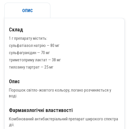
ОПИС
Склад
1 г препарату містить:
сульфатіазол натрію — 80 мг
сульфагуанідин — 70 мг
триметоприму лактат — 38 мг
тилозину тартрат — 25 мг
Опис
Порошок світло-жовтого кольору, погано розчиняється у
воді.
Фармакологічні властивості
Комбінований антибактеріальний препарат широкого спектра
дії.