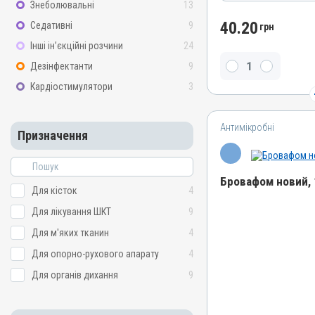
Знеболювальні
13
Лікарська форма
Порошок
40.20
Седативні
9
грн
Діючи речовини
Інші ін’єкційні розчини
24
Тілозину тартрат, Оксит
Дезінфектанти
9
гідрохлорид
Кардіостимулятори
3
Види тварин
Гуси, Качки, Індики, Кури
Антимікробні
Застосування
Призначення
Перорально з водою, Пе
Призначення
Бровафом новий, 
Для лікування ШКТ, Для 
Для кісток
4
Показання
Для лікування ШКТ
9
Назва препарату
Бронхіт; Ентерит; Пневмон
Бровафом новий
Для м'яких тканин
4
Артикул
Для опорно-рухового апарату
4
000001113
Для органів дихання
9
Штрихкод
4820012500697