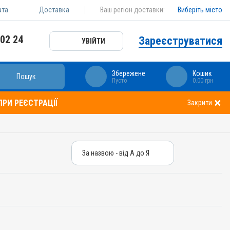
ата
Доставка
Ваш регіон доставки:
Виберіть місто
 02 24
Зареєструватися
УВІЙТИ
Збережене
Кошик
Пошук
Пусто
0.00 грн
РИ РЕЄСТРАЦІЇ
Закрити
За назвою - від А до Я
За назвою - від А до Я
За ціною – від дешевих
За ціною – від дорогих