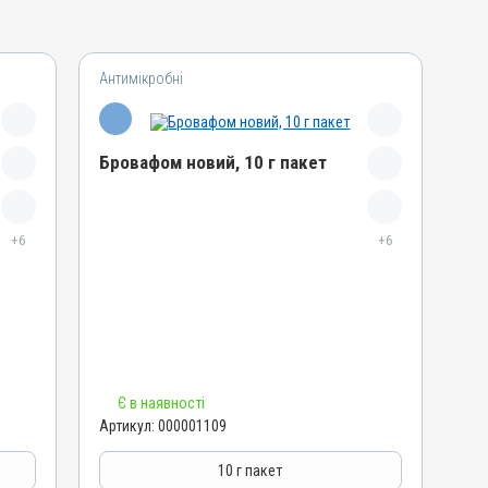
Антимікробні
Бровафом новий, 10 г пакет
Назва препарату
+6
Бровафом новий
+6
Артикул
000001109
Штрихкод
4820012500673
Номер РП
Є в наявності
AB-01008-01-10
Артикул:
000001109
Групи препаратів
Антимікробні
10 г пакет