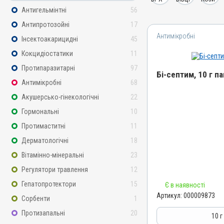
Антигельмінтні
56
Антипротозойні
17
Антимікробні
Інсектоакарицидні
45
Кокцидіостатики
11
Протипаразитарні
97
Бі-септим, 10 г п
Антимікробні
68
Акушерсько-гінекологічні
22
Назва препарату
Бі-септим
Гормональні
10
Артикул
Протимаститні
11
000009873
Дерматологічні
18
Штрихкод
Вітамінно-мінеральні
23
4820012501892
Регулятори травлення
12
Номер РП
Гепатопротектори
15
Є в наявності
АВ-02717-01-11
Артикул:
000009873
Сорбенти
1
Групи препаратів
Протизапальні
20
Антимікробні
10 г