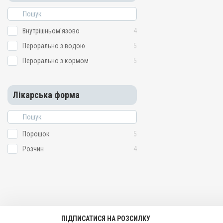
Для органів дихання, Для
лікування ШКТ, Для опор
Для м'яких тканин
Внутрішньом'язово
4
Показання
Перорально з водою
5
Аборт; Актиномікоз; Анап
Бронхіт; Дизентерія; Енте
Перорально з кормом
5
Копитна гниль; Лептоспі
Некробактеріоз; Некроз; 
Пастерельоз; Пневмонія; 
Лікарська форма
Сепсис; Хламідіоз
Порошок
5
Розчин
4
ПІДПИСАТИСЯ НА РОЗСИЛКУ