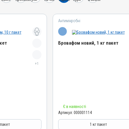
Антимікробні
акет
Бровафом новий, 1 кг пакет
Назва препарату
+1
Бровафом новий
Артикул
000001114
Штрихкод
4820012500703
Номер РП
Є в наявності
AB-01008-01-10
Артикул:
000001114
Групи препаратів
Антимікробні
 пакет
1 кг пакет