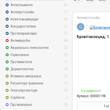
Антигельмінтні
56
Антипротозойні
17
Антипротозойні
Інсектоакарицидні
45
Кокцидіостатики
11
Протипаразитарні
97
Бровітакокцид, 1 
Антимікробні
68
Акушерсько-гінекологічні
22
Назва препарату
Бровітакокцид
Гормональні
10
Артикул
Протимаститні
11
000001198
Дерматологічні
18
Штрихкод
Вітамінно-мінеральні
23
4820012500062
Регулятори травлення
12
Номер РП
Гепатопротектори
15
Є в наявності
АВ-01156-01-10
Артикул:
000001198
Сорбенти
1
Групи препаратів
Протизапальні
20
Антипротозойні, Протипар
1 кг
Кокцидіостатики