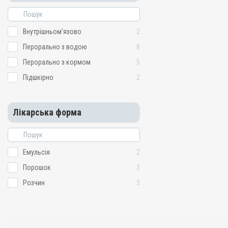
Призначення
Для печінки, Для імуніте
Внутрішньом'язово
2
обміну речовин
Показання
Перорально з водою
8
Авітаміноз; Вітаміни; Вагі
Перорально з кормом
5
Репродукція; Стрес
Підшкірно
2
Лікарська форма
Емульсія
2
Порошок
3
Розчин
3