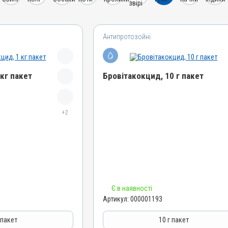
Антипротозойні
кг пакет
Бровітакокцид, 10 г пакет
Назва препарату
+2
Бровітакокцид
Артикул
000001193
Штрихкод
4820012502509
Номер РП
Є в наявності
АВ-01156-01-10
Артикул:
000001193
Групи препаратів
азитарні,
Антипротозойні, Протипаразитарні,
 пакет
10 г пакет
Кокцидіостатики