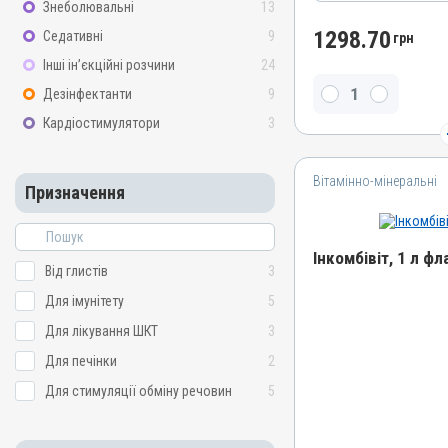
Знеболювальні
13
Лікарська форма
1298.70
Седативні
9
грн
Порошок
Інші ін’єкційні розчини
24
Діючи речовини
Дезінфектанти
9
Ампроліуму гідрохлорид, 
Вітамін A / ретинол
Кардіостимулятори
3
Водорозчинний
Так
Вітамінно-мінеральні
Призначення
Види тварин
Гуси, Індики, Кури, Фазан
Застосування
Інкомбівіт, 1 л фл
Від глистів
3
Перорально з водою, Пе
Для імунітету
5
Призначення
Назва препарату
Для лікування ШКТ, Від 
Інкомбівіт
Для лікування ШКТ
3
Показання
Артикул
Для печінки
2
Діарея; Еймеріоз; Ентери
000016498
Для стимуляції обміну речовин
5
Штрихкод
4820012504787