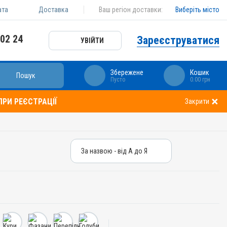
ата
Доставка
Ваш регіон доставки:
Виберіть місто
 02 24
Зареєструватися
УВІЙТИ
Збережене
Кошик
Пошук
Пусто
0.00 грн
РИ РЕЄСТРАЦІЇ
Закрити
За назвою - від А до Я
За назвою - від А до Я
За ціною – від дешевих
За ціною – від дорогих