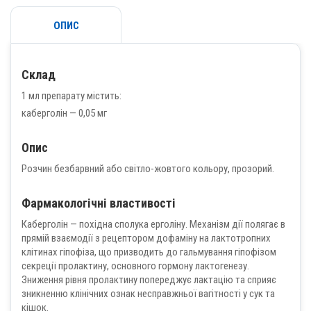
ОПИС
Склад
1 мл препарату містить:
каберголін — 0,05 мг
Опис
Розчин безбарвний або світло-жовтого кольору, прозорий.
Фармакологічні властивості
Каберголін — похідна сполука ерголіну. Механізм дії полягає в
прямій взаємодії з рецептором дофаміну на лактотропних
клітинах гіпофіза, що призводить до гальмування гіпофізом
секреції пролактину, основного гормону лактогенезу.
Зниження рівня пролактину попереджує лактацію та сприяє
зникненню клінічних ознак несправжньої вагітності у сук та
кішок.