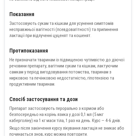
Показання
Застосовують сукам та кішкам для усунення симптомів
несправжньої вагітності (псевдовагітності) та припинення
лактації при відлученні цуценят та кошенят.
Протипоказання
Не призначати тваринам із підвищеною чутливістю до діючої
речовини препарату, вагітним сукам та кішкам, лактуючим
самкам у період вигодовування потомства, тваринам з
нирковою та печінковою недостатністю, гіпотензією та
продуктивним тваринам.
Спосіб застосування та дози
Препарат застосовують перорально з кормом або
безпосередньо на корінь язика у дозі 0,1 мл (5 мкг
каберголіну) на 1 кг маси тіла, 1 раз на день. Курс — 4-6 днів.
Якщо після закінчення курсу лікування лактація не зникає або
починається знов, курс можна повторити.