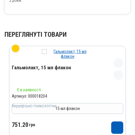
2 роки.
ПЕРЕГЛЯНУТІ ТОВАРИ
Гальмолакт, 15 мл флакон
Назва препарату
Є в наявності
Гальмолакт
Артикул:
000018204
Артикул
Акушерсько-гінекологічні
15 мл флакон
000018204
Штрихкод
751.20
4820012505487
грн
Групи препаратів