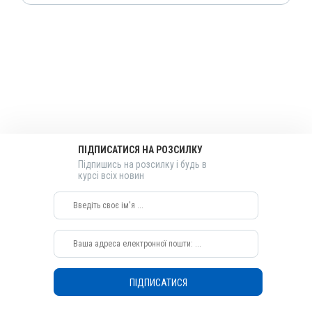
Акушерсько-гінекологічні
Лікарська форма
Розчин
Діючи речовини
Каберголін
Види тварин
Собаки, Коти
Застосування
ПІДПИСАТИСЯ НА РОЗСИЛКУ
Перорально на корінь язика, Перорально з кормом
Підпишись на розсилку і будь в
курсі всіх новин
Призначення
Від псевдовагітності, Для припинення лактації
ПІДПИСАТИСЯ