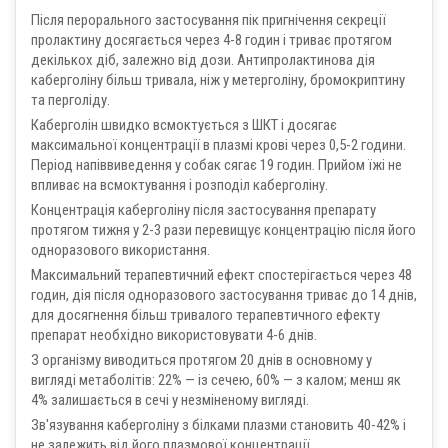
Після перорального застосування пік пригнічення секреції
пролактину досягається через 4-8 годин і триває протягом
декількох діб, залежно від дози. Антипролактинова дія
каберголіну більш тривала, ніж у метерголіну, бромокриптину
та перголіду.
Каберголін швидко всмоктується з ШКТ і досягає
максимальної концентрації в плазмі крові через 0,5-2 години.
Період напіввиведення у собак сягає 19 годин. Прийом їжі не
впливає на всмоктування і розподіл каберголіну.
Концентрація каберголіну після застосування препарату
протягом тижня у 2-3 рази перевищує концентрацію після його
одноразового використання.
Максимальний терапевтичний ефект спостерігається через 48
годин, дія після одноразового застосування триває до 14 днів,
для досягнення більш тривалого терапевтичного ефекту
препарат необхідно використовувати 4-6 днів.
З організму виводиться протягом 20 днів в основному у
вигляді метаболітів: 22% — із сечею, 60% — з калом; менш як
4% залишається в сечі у незміненому вигляді.
Зв'язування каберголіну з білками плазми становить 40-42% і
не залежить від його плазмової концентрації.