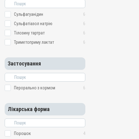
Сульфагуанідин
6
Сульфатіазол натрію
6
Тілозину тартрат
6
Триметоприму лактат
6
Застосування
Перорально з кормом
6
Лікарська форма
Порошок
4