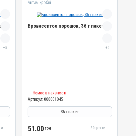
Антимікробні
т
Бровасептол порошок, 36 г пакет
Назва препарату
+5
Бровасептол порошок
+5
Артикул
000001045
Штрихкод
4820012503025
Номер РП
Немає в наявності
АВ-00804-01-09
Артикул:
000001045
Групи препаратів
Антимікробні
36 г пакет
Лікарська форма
Порошок
51.00
ти
Зберегти
грн
Діючи речовини