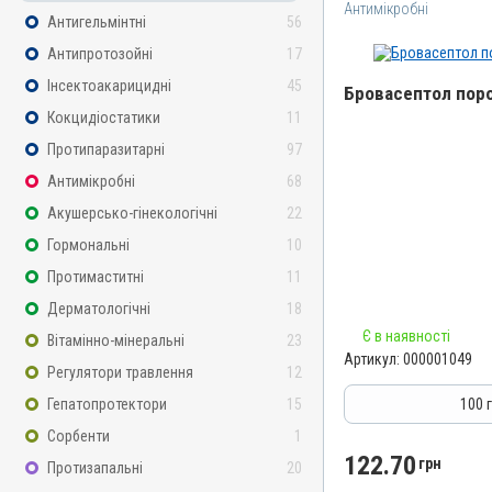
Антимікробні
Антигельмінтні
56
Антипротозойні
17
Інсектоакарицидні
45
Бровасептол поро
Кокцидіостатики
11
Назва препарату
Протипаразитарні
97
Бровасептол порошок
Антимікробні
68
Артикул
Акушерсько-гінекологічні
22
000001049
Гормональні
10
Штрихкод
Протимаститні
11
4820012500666
Дерматологічні
18
Номер РП
Є в наявності
Вітамінно-мінеральні
23
АВ-00804-01-09
Артикул:
000001049
Регулятори травлення
12
Групи препаратів
Антимікробні
Гепатопротектори
15
100 
Лікарська форма
Сорбенти
1
Порошок
122.70
грн
Протизапальні
20
Діючи речовини