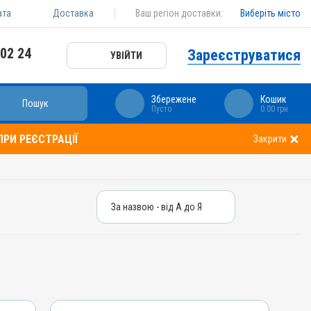
ата
Доставка
Ваш регіон доставки:
Виберіть місто
 02 24
Зареєструватися
УВІЙТИ
Збережене
Кошик
Пошук
Пусто
0.00 грн
РИ РЕЄСТРАЦІЇ
Закрити
За назвою - від А до Я
За назвою - від А до Я
За ціною – від дешевих
За ціною – від дорогих