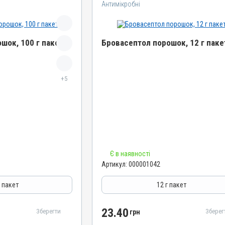
Антимікробні
шок, 100 г пакет
Бровасептол порошок, 12 г паке
Назва препарату
+5
Бровасептол порошок
Артикул
000001042
Штрихкод
4820012500659
Номер РП
Є в наявності
АВ-00804-01-09
Артикул:
000001042
Групи препаратів
Антимікробні
г пакет
12 г пакет
Лікарська форма
Порошок
23.40
Зберегти
Зберег
грн
Діючи речовини