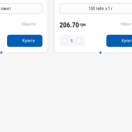
Антимікробні
г пакет
100 табл. х 1 г
Лікарська форма
Таблетки
206.70
Зберегти
Зберег
грн
Діючи речовини
Сульфагуанідин, Тілозину тартрат,
иметоприму лактат,
Купити
Купит
Триметоприму лактат, Сульфатіазол натрію
гуанідин
Види тварин
ВРХ, Вівці, Свині, Кролики, Гуси, Качки, Індики,
, Гуси, Качки, Індики,
Кури
Застосування
Перорально з кормом
Призначення
Для лікування ШКТ, Для шкіри, Для м'яких
я шкіри, Для м'яких
тканин, Для органів дихання
КТ
Показання
Артрити; Бешиха; Дизентерія; Ентерит;
рія; Ентерит;
Колібактеріоз; Мікоплазмоз; Набрякова
моз; Набрякова
хвороба; Пастерельоз; Пневмонія; Риніт;
евмонія; Риніт;
Сальмонельоз; Тиф; Холера
ера