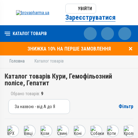
УВІЙТИ
Зареєструватися
КАТАЛОГ ТОВАРІВ
ЗНИЖКА 10% НА ПЕРШЕ ЗАМОВЛЕННЯ
Головна
Каталог товарів
Каталог товарів Кури, Гемофільозний
полісе, Гепатит
Обрано товарів:
9
Фільтр
За назвою - від А до Я
За назвою - від А до Я
За ціною – від дешевих
За ціною – від дорогих