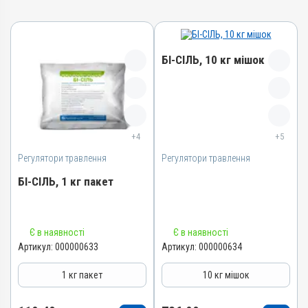
БІ-СІЛЬ, 10 кг мішок
Назва препарату
БІ-СІЛЬ
+4
+5
Артикул
Регулятори травлення
Регулятори травлення
000000634
Штрихкод
БІ-СІЛЬ, 1 кг пакет
4820012501977
Номер РП
Назва препарату
АВ-03850-01-12
Є в наявності
Є в наявності
БІ-СІЛЬ
Артикул:
000000633
Артикул:
000000634
Групи препаратів
Артикул
Регулятори травлення
1 кг пакет
10 кг мішок
000000633
Лікарська форма
Штрихкод
Порошок