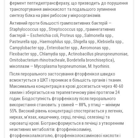
фермент пептидилтрансферазу, що призводить до порушення
транспортування амінокислот та подальшого зупинення
синтезу білка на рівні рибосом у мікроорганізмів.
Активний проти більшості грампозитивних бактерій —
Staphylococcus spp., Streptococcus spp., грамнегативних
бактерій — Escherichia coli, Proteus spр., Salmonella spр.,
Pasteurella spp., Haemophilus spp., Shigella spр., Klebsiella sрp.,
Campylobacter spp., Enterobacter spр., Aeromonas spр.,
Fleхibacter spр., Chlamydia spp., Actinobacillus pleuropneumoniae,
Ornitobacterium rhinotracheale, Bordetella bronchiseptica),
мікоплазм — Mycoplasma hyopneumoniae, M. hyorhinis.
Після перорального застосування фторфенікол швидко
всмоктується з ШКТ і проникає в більшість органів і тканин.
Максимальна концентрація в крові досягається через 40-60
хвилин і зберігається на терапевтичному рівні протягом 24
годин. Біодоступність фторфеніколу після перорального
використання становить: у свиней — 88%, у птиці — мінімум
55%. Високий рівень концентрації спостерігається у легенях,
нирках, м’язах, кишечнику, серці, печінці, селезінці та
сироватці крові. Біотрансформується в печінці з утворенням
неактивних метаболітів: фторфеніколаміну,
фторфеніколалкоголю, фторфеніколоксамінової кислоти і