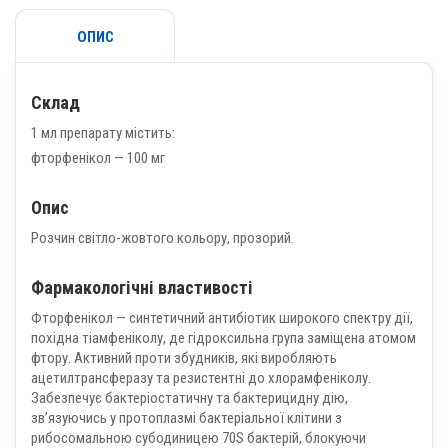
ОПИС
Склад
1 мл препарату містить:
фторфенікол — 100 мг
Опис
Розчин світло-жовтого кольору, прозорий.
Фармакологічні властивості
Фторфенікол — синтетичний антибіотик широкого спектру дії,
похідна тіамфеніколу, де гідроксильна група заміщена атомом
фтору. Активний проти збудників, які виробляють
ацетилтрансферазу та резистентні до хлорамфеніколу.
Забезпечує бактеріостатичну та бактерицидну дію,
зв’язуючись у протоплазмі бактеріальної клітини з
рибосомальною субодиницею 70S бактерій, блокуючи