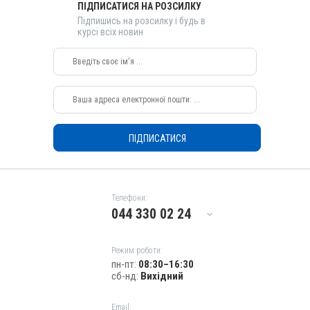
Види тварин
ПІДПИСАТИСЯ НА РОЗСИЛКУ
Свині, Індики, Кури
Підпишись на розсилку і будь в
курсі всіх новин
Застосування
Перорально з водою
Призначення
Для органів дихання, Для лікування ШКТ
Показання
Бронхіт; Гемофільозний полісерозит; Диплококи; Ентерит;
Колібактеріоз; Мікотоксикоз; Пастерельоз; Пневмонія; Риніт;
ПІДПИСАТИСЯ
Сепсис; Стафілококоз; Трахеїт; Хвороба Глессера
Телефони:
044 330 02 24
Режим роботи:
пн-пт:
08:30–16:30
сб-нд:
Вихідний
Email: