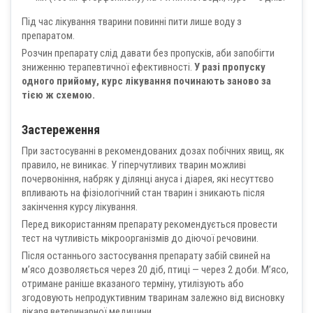
Під час лікування тварини повинні пити лише воду з
препаратом.
Розчин препарату слід давати без пропусків, аби запобігти
зниженню терапевтичної ефективності.
У разі пропуску
одного прийому, курс лікування починають заново за
тією ж схемою.
Застереження
При застосуванні в рекомендованих дозах побічних явищ, як
правило, не виникає. У гіперчутливих тварин можливі
почервоніння, набряк у ділянці ануса і діарея, які несуттєво
впливають на фізіологічний стан тварин і зникають після
закінчення курсу лікування.
Перед використанням препарату рекомендується провести
тест на чутливість мікроорганізмів до діючої речовини.
Після останнього застосування препарату забій свиней на
м’ясо дозволяється через 20 діб, птиці — через 2 доби. М’ясо,
отримане раніше вказаного терміну, утилізують або
згодовують непродуктивним тваринам залежно від висновку
лікаря ветеринарної медицини.