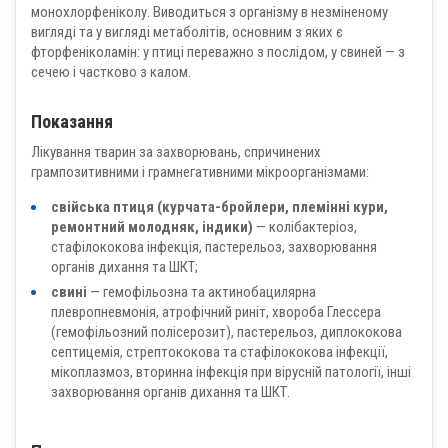
монохлорфеніколу. Виводиться з організму в незміненому
вигляді та у вигляді метаболітів, основним з яких є
фторфеніколамін: у птиці переважно з послідом, у свиней — з
сечею і частково з калом.
Показання
Лікування тварин за захворювань, спричинених
грампозитивними і грамнегативними мікроорганізмами:
свійська птиця (курчата-бройлери, племінні кури,
ремонтний молодняк, індики)
— колібактеріоз,
стафілококова інфекція, пастерельоз, захворювання
органів дихання та ШКТ;
свині
— гемофільозна та актинобацилярна
плевропневмонія, атрофічний риніт, хвороба Глессера
(гемофільозний полісерозит), пастерельоз, диплококова
септицемія, стрептококова та стафілококова інфекції,
мікоплазмоз, вторинна інфекція при вірусній патології, інші
захворювання органів дихання та ШКТ.