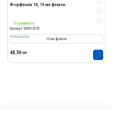
Фторфенлік 10, 10 мл флакон
Назва препарату
Є в наявності
Фторфенлік 10
Артикул:
000013078
Артикул
Антимікробні
10 мл флакон
000013078
Штрихкод
48.30
грн
4820012502615
Номер РП
AB-06120-01-15
Групи препаратів
Антимікробні
Лікарська форма
Розчин
Діючи речовини
Фторфенікол