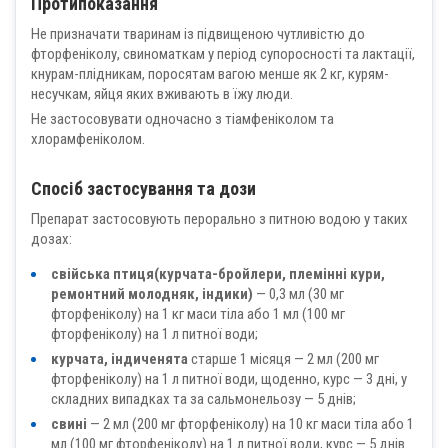
Протипоказання
Не призначати тваринам із підвищеною чутливістю до
фторфеніколу, свиноматкам у період супоросності та лактації,
кнурам-плідникам, поросятам вагою менше як 2 кг, курям-
несучкам, яйця яких вживають в їжу люди.
Не застосовувати одночасно з тіамфеніколом та
хлорамфеніколом.
Спосіб застосування та дози
Препарат застосовують перорально з питною водою у таких
дозах:
свійська птиця(курчата-бройлери, племінні кури,
ремонтний молодняк, індики)
— 0,3 мл (30 мг
фторфеніколу) на 1 кг маси тіла або 1 мл (100 мг
фторфеніколу) на 1 л питної води;
курчата, індиченята
старше 1 місяця — 2 мл (200 мг
фторфеніколу) на 1 л питної води, щоденно, курс — 3 дні, у
складних випадках та за сальмонельозу — 5 днів;
свині
— 2 мл (200 мг фторфеніколу) на 10 кг маси тіла або 1
мл (100 мг фторфеніколу) на 1 л питної води, курс — 5 днів.