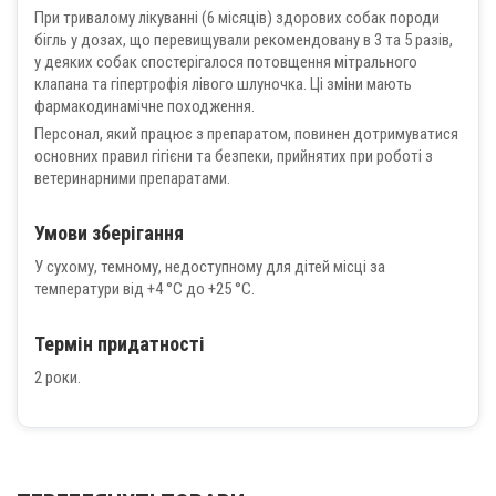
При тривалому лікуванні (6 місяців) здорових собак породи
бігль у дозах, що перевищували рекомендовану в 3 та 5 разів,
у деяких собак спостерігалося потовщення мітрального
клапана та гіпертрофія лівого шлуночка. Ці зміни мають
фармакодинамічне походження.
Персонал, який працює з препаратом, повинен дотримуватися
основних правил гігієни та безпеки, прийнятих при роботі з
ветеринарними препаратами.
Умови зберігання
У сухому, темному, недоступному для дітей місці за
температури від +4 °С до +25 °С.
Термін придатності
2 роки.