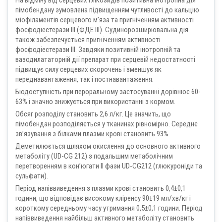
На відміну від серцевих глікозидів позитивна інотропна дія
пімобендану зумовлена підвищенням чутливості до кальцію
міофіламентів серцевого м’яза та пригніченням активності
фосфодіестерази III (ФДЕ III). Судинорозширювальна дія
також забезпечується пригніченням активності
фосфодіестерази III. Завдяки позитивній інотропній та
вазодилататорній дії препарат при серцевій недостатності
підвищує силу серцевих скорочень і зменшує як
переднавантаження, так і постнавантаження.
Біодоступність при пероральному застосуванні дорівнює 60-
63% і значно знижується при використанні з кормом.
Обсяг розподілу становить 2,6 л/кг. Це значить, що
пімобендан розподіляється у тканинах рівномірно. Середнє
зв’язування з білками плазми крові становить 93%.
Деметилюється шляхом окислення до основного активного
метаболіту (UD-CG 212) з подальшим метаболічним
перетворенням в кон’югати II фази UD-CG212 (глюкуроніди та
сульфати).
Період напіввиведення з плазми крові становить 0,4±0,1
години, що відповідає високому кліренсу 90±19 мл/хв/кг і
короткому середньому часу утримання 0,5±0,1 години. Період
напіввиведення найбільш активного метаболіту становить