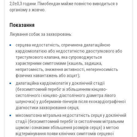
2,0±0,3 години. Пімобендан майже повністю виводиться з
організму з жовчю.
Показання
Лікування собак за захворювань:
серцева недостатність, спричинена дилатаційною
кардіоміопатією або недостатністю двостулкового або
тристулкового клапана, яка супроводжується
характерними симптомами (кашель, задишка,
непритомність, зниження активності, непереносимість
фізичних навантажень або асцит);
дилатаційна кардіоміопатія у доклінічній стадії
(безсимптомний перебіг зі збільшенням кінцево-
систолічного і кінцево-діастолічного діаметра лівого
шлуночка) у доберманів-пінчерів після ехокардіографічної
діагностики захворювання серця;
міксоматозна мітральна недостатність серця у доклінічній
стадії (безсимптомний перебіг із систолічним мітральним
шумом і ознаками збільшення розмірів серця) з метою
відтермінування появи клінічних симптомів серцевої