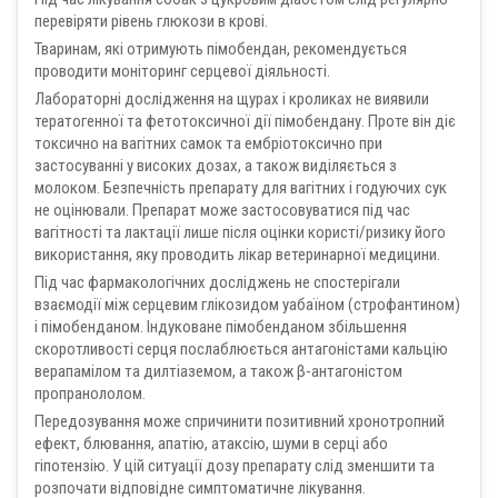
перевіряти рівень глюкози в крові.
Тваринам, які отримують пімобендан, рекомендується
проводити моніторинг серцевої діяльності.
Лабораторні дослідження на щурах і кроликах не виявили
тератогенної та фетотоксичної дії пімобендану. Проте він діє
токсично на вагітних самок та ембріотоксично при
застосуванні у високих дозах, а також виділяється з
молоком. Безпечність препарату для вагітних і годуючих сук
не оцінювали. Препарат може застосовуватися під час
вагітності та лактації лише після оцінки користі/ризику його
використання, яку проводить лікар ветеринарної медицини.
Під час фармакологічних досліджень не спостерігали
взаємодії між серцевим глікозидом уабаїном (строфантином)
і пімобенданом. Індуковане пімобенданом збільшення
скоротливості серця послаблюється антагоністами кальцію
верапамілом та дилтіаземом, а також β-антагоністом
пропранололом.
Передозування може спричинити позитивний хронотропний
ефект, блювання, апатію, атаксію, шуми в серці або
гіпотензію. У цій ситуації дозу препарату слід зменшити та
розпочати відповідне симптоматичне лікування.