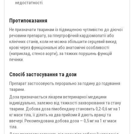
недостатності.
Протипоказання
Не призначати тваринам із підвищеною чутливістю до діючої
речовини препарату, за гіпертрофічній кардіоміопатії або
клінічних станів, коли не можна збільшити серцевий викид
крові через функціональні або анатомічні особливості
(наприклад, стеноз аорти), за тяжких порушень функцій
печінки.
Спосіб застосування та дози
Препарат застосовують перорально за годину до годування
тварини.
Доза призначається лікарем ветеринарної медицини
індивідуально, залежно від тяжкості захворювання та стану
тварини. Добова доза пімобендану становить 0,2-0,6 мг на 1
кг маси тіла, її ділять на два прийоми й дають вранці та
ввечері. Рекомендована добова доза — 0,5 мг на 1 кг маси
тіла.