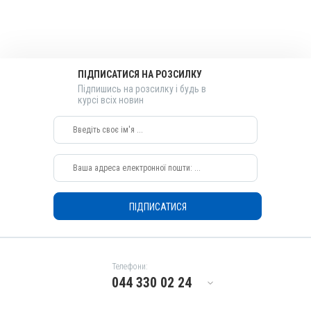
Таблетки
Діючи речовини
Пімобендан
Види тварин
ПІДПИСАТИСЯ НА РОЗСИЛКУ
Собаки
Підпишись на розсилку і будь в
курсі всіх новин
Застосування
Перорально
Призначення
Для серця
ПІДПИСАТИСЯ
Телефони:
044 330 02 24