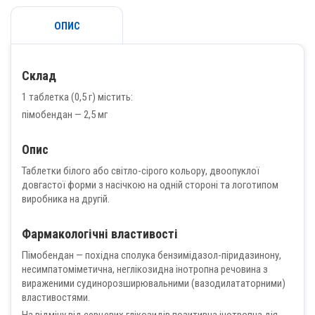
ОПИС
Склад
1 таблетка (0,5 г) містить:
пімобендан — 2,5 мг
Опис
Таблетки білого або світло-сірого кольору, двоопуклої
довгастої форми з насічкою на одній стороні та логотипом
виробника на другій.
Фармакологічні властивості
Пімобендан — похідна сполука бензимідазол-піридазинону,
несимпатоміметична, неглікозидна інотропна речовина з
вираженими судинорозширювальними (вазодилататорними)
властивостями.