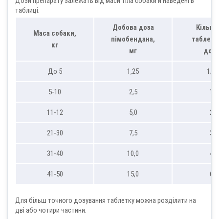
Дози препарату залежать від маси тіла собаки й наведені в
таблиці.
Добова доза
Кількі
Маса собаки,
пімобендана,
таблето
кг
мг
доб
До 5
1,25
1/2
5-10
2,5
1
11-12
5,0
2
21-30
7,5
3
31-40
10,0
4
41-50
15,0
6
Для більш точного дозування таблетку можна розділити на
дві або чотири частини.