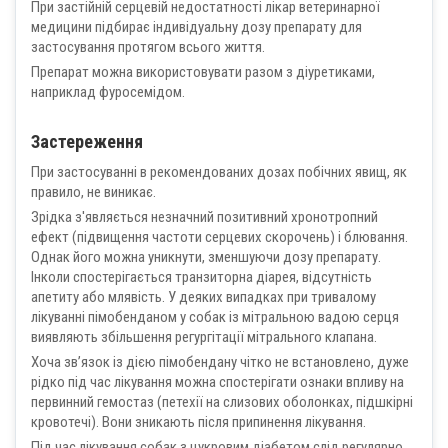
При застійній серцевій недостатності лікар ветеринарної
медицини підбирає індивідуальну дозу препарату для
застосування протягом всього життя.
Препарат можна використовувати разом з діуретиками,
наприклад фуросемідом.
Застереження
При застосуванні в рекомендованих дозах побічних явищ, як
правило, не виникає.
Зрідка з'являється незначний позитивний хронотропний
ефект (підвищення частоти серцевих скорочень) і блювання.
Однак його можна уникнути, зменшуючи дозу препарату.
Інколи спостерігається транзиторна діарея, відсутність
апетиту або млявість. У деяких випадках при тривалому
лікуванні пімобенданом у собак із мітральною вадою серця
виявляють збільшення регургітації мітрального клапана.
Хоча зв’язок із дією пімобендану чітко не встановлено, дуже
рідко під час лікування можна спостерігати ознаки впливу на
первинний гемостаз (петехії на слизових оболонках, підшкірні
кровотечі). Вони зникають після припинення лікування.
Під час лікування собак з цукровим діабетом слід регулярно