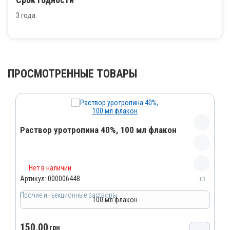
3 года.
ПРОСМОТРЕННЫЕ ТОВАРЫ
Раствор уротропина 40%, 100 мл флакон
Название препарата
Нет в наличии
Раствор уротропина 40%
Артикул:
000006448
+3
Артикул
Прочие инъекционные растворы
100 мл флакон
000006448
Штрихкод
150.00
грн
4820012501571