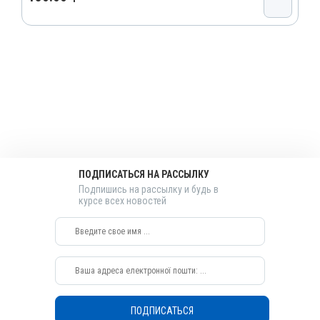
Номер РУ
АВ-01653-01-10
Группы препаратов
Прочие инъекционные растворы
Лекарственная форма
Раствор
Действующие вещества
Уротропин
Виды животных
ПОДПИСАТЬСЯ НА РАССЫЛКУ
КРС, Овцы, Козы, Лошади, Собаки
Подпишись на рассылку и будь в
курсе всех новостей
Применение
Перорально, Внутривенно
Показания
Воспаления; Менингит; Отравления; Токсикоз; Холецистит;
Цистит
ПОДПИСАТЬСЯ