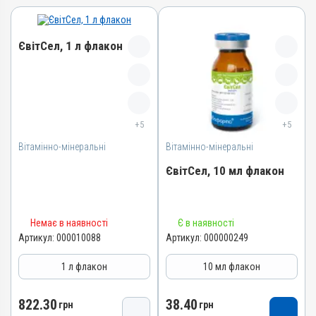
ЄвітСел, 1 л флакон
Назва препарату
ЄвітСел
+5
+5
Артикул
Вітамінно-мінеральні
000010088
Вітамінно-мінеральні
Штрихкод
ЄвітСел, 10 мл флакон
4820012501373
Номер РП
Назва препарату
АВ-03779-01-12
Немає в наявності
Є в наявності
ЄвітСел
Артикул:
000010088
Артикул:
000000249
Групи препаратів
Артикул
Вітамінно-мінеральні,
1 л флакон
10 мл флакон
Гепатопротектори
000000249
Лікарська форма
Штрихкод
822.30
38.40
грн
грн
Емульсія
4820012501335