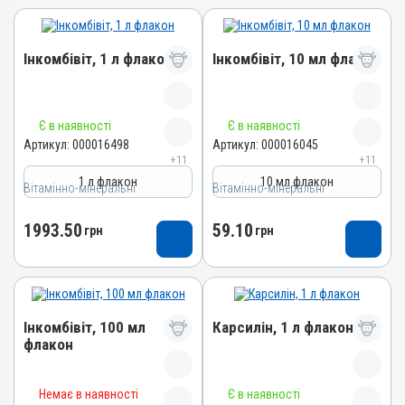
Інкомбівіт, 1 л флакон
Інкомбівіт, 10 мл флакон
Назва препарату
Назва препарату
Є в наявності
Є в наявності
Інкомбівіт
Інкомбівіт
Артикул:
000016498
Артикул:
000016045
+11
+11
Артикул
Артикул
1 л флакон
10 мл флакон
Вітамінно-мінеральні
000016498
Вітамінно-мінеральні
000016045
Штрихкод
Штрихкод
1993.50
59.10
грн
грн
4820012504787
4820012504466
Номер РП
Номер РП
AB-08267-01-19
AB-08267-01-19
Групи препаратів
Групи препаратів
Інкомбівіт, 100 мл
Карсилін, 1 л флакон
Вітамінно-мінеральні,
Вітамінно-мінеральні,
флакон
Імуностимулятори
Імуностимулятори
Лікарська форма
Лікарська форма
Назва препарату
Назва препарату
Розчин
Розчин
Немає в наявності
Є в наявності
Карсилін