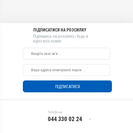
Види тварин
ВРХ, Вівці, Кози, Свині, Коні,
Собаки
Застосування
ПІДПИСАТИСЯ НА РОЗСИЛКУ
Внутрішньом'язово,
Внутрішньовенно
Підпишись на розсилку і будь в
курсі всіх новин
Призначення
Для печінки, Для стимуляції
обміну речовин
ПІДПИСАТИСЯ
Телефони:
044 330 02 24