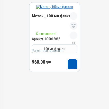
Метон , 100 мл флакон
Назва препарату
Є в наявності
Метон
Артикул:
000018086
+3
Артикул
100 мл флакон
000018086
Регулятори травлення
Штрихкод
960.00
4820012505289
грн
Групи препаратів
Регулятори травлення,
Гепатопротектори
Лікарська форма
Розчин
Діючи речовини
Менбутон