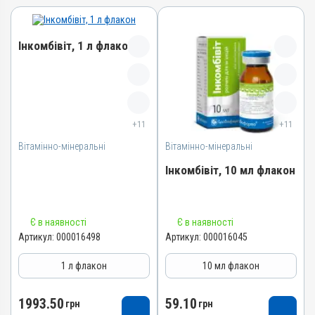
Інкомбівіт, 1 л флакон
Назва препарату
Інкомбівіт
+11
+11
Артикул
Вітамінно-мінеральні
000016498
Вітамінно-мінеральні
Штрихкод
Інкомбівіт, 10 мл флакон
4820012504787
Номер РП
Назва препарату
AB-08267-01-19
Є в наявності
Є в наявності
Інкомбівіт
Артикул:
000016498
Артикул:
000016045
Групи препаратів
Артикул
Вітамінно-мінеральні,
1 л флакон
10 мл флакон
Імуностимулятори
000016045
Лікарська форма
Штрихкод
1993.50
59.10
грн
грн
Розчин
4820012504466