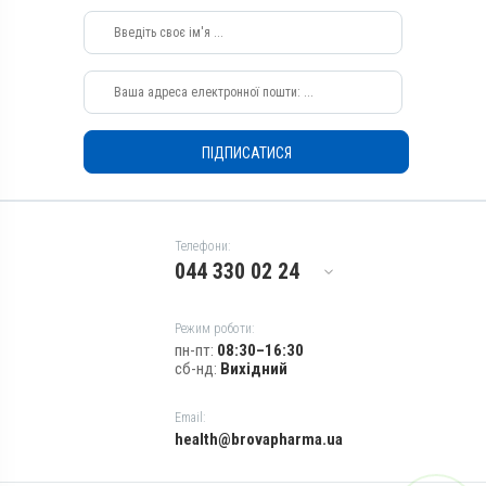
Перорально з водою,
Зовнішньо
Призначення
Для печінки, Для лікування
ШКТ
Показання
ПІДПИСАТИСЯ
Ацидоз рубця; Гастрит;
Гепатит
Телефони:
044 330 02 24
Режим роботи:
пн-пт:
08:30–16:30
сб-нд:
Вихідний
Email:
health@brovapharma.ua