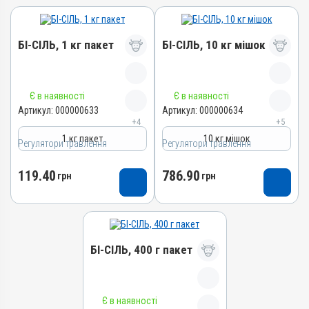
БІ-СІЛЬ, 1 кг пакет
БІ-СІЛЬ, 10 кг мішок
Назва препарату
Назва препарату
Є в наявності
Є в наявності
БІ-СІЛЬ
БІ-СІЛЬ
Артикул:
000000633
Артикул:
000000634
+4
+5
Артикул
Артикул
1 кг пакет
10 кг мішок
Регулятори травлення
000000633
Регулятори травлення
000000634
Штрихкод
Штрихкод
119.40
786.90
грн
грн
4820012501960
4820012501977
Номер РП
Номер РП
АВ-03850-01-12
АВ-03850-01-12
Групи препаратів
Групи препаратів
БІ-СІЛЬ, 400 г пакет
Регулятори травлення
Регулятори травлення
Лікарська форма
Лікарська форма
Порошок
Порошок
Назва препарату
Є в наявності
Діючи речовини
Діючи речовини