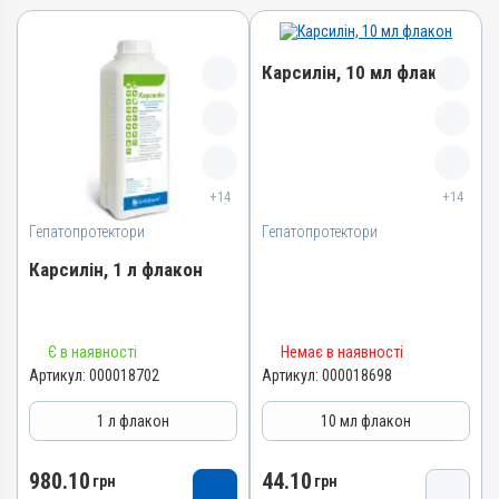
Карсилін, 10 мл флакон
Назва препарату
Карсилін
+14
+14
Артикул
000018698
Гепатопротектори
Гепатопротектори
Штрихкод
Карсилін, 1 л флакон
4820012505593
Номер РП
Назва препарату
d-UA-10-20
Є в наявності
Немає в наявності
Карсилін
Групи препаратів
Артикул:
000018702
Артикул:
000018698
Артикул
Гепатопротектори,
Регулятори травлення
1 л флакон
10 мл флакон
000018702
Лікарська форма
Штрихкод
980.10
44.10
Розчин
4820012505616
грн
грн