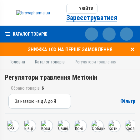
УВІЙТИ
Зареєструватися
КАТАЛОГ ТОВАРІВ
ЗНИЖКА 10% НА ПЕРШЕ ЗАМОВЛЕННЯ
Головна
Каталог товарів
Регулятори травлення
Регулятори травлення Метіонін
Обрано товарів:
6
Фільтр
За назвою - від А до Я
За назвою - від А до Я
За ціною – від дешевих
За ціною – від дорогих