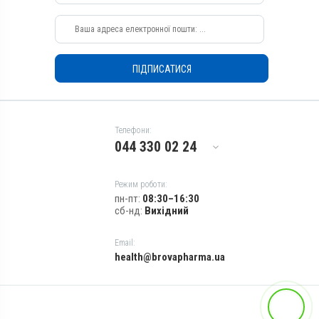
Види тварин
Застосування
ВРХ
Перорально з кормом,
Перорально, Перорально з
Застосування
водою
Перорально, Перорально з
Призначення
ПІДПИСАТИСЯ
водою, Перорально з
кормом
Для стимуляції обміну
речовин
Призначення
Показання
Для стимуляції обміну
Телефони:
речовин
Вітаміни; Кетоз;
044 330 02 24
Мікроелементи; Отруєння;
Показання
Токсикоз
Вітаміни; Кетоз;
Мікроелементи; Отруєння;
Режим роботи:
Токсикоз
пн-пт:
08:30–16:30
сб-нд:
Вихідний
Email:
health@brovapharma.ua