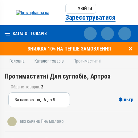
УВІЙТИ
Зареєструватися
КАТАЛОГ ТОВАРІВ
ЗНИЖКА 10% НА ПЕРШЕ ЗАМОВЛЕННЯ
Головна
Каталог товарів
Протимаститні
Протимаститні Для суглобів, Артроз
Обрано товарів:
2
Фільтр
За назвою - від А до Я
За назвою - від А до Я
За ціною – від дешевих
БЕЗ КАРЕНЦІЇ НА МОЛОКО
За ціною – від дорогих