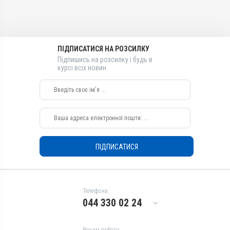
Знеболювальні
Знеболювальні
Лікарська форма
Лікарська форма
Розчин
Розчин
ПІДПИСАТИСЯ НА РОЗСИЛКУ
Діючи речовини
Діючи речовини
Підпишись на розсилку і будь в
Кетопрофен
Кетопрофен
курсі всіх новин
Без каренції на молоко
Без каренції на молоко
Так
Так
Види тварин
Види тварин
ВРХ, Свині, Коні
ВРХ, Свині, Коні
Застосування
Застосування
Внутрішньом'язово,
Внутрішньом'язово,
ПІДПИСАТИСЯ
Внутрішньовенно
Внутрішньовенно
Призначення
Призначення
Для опорно-рухового
Для вим'я, Для суглобів,
апарату, Для вим'я, Для
Для опорно-рухового
Телефони:
суглобів
апарату
044 330 02 24
Показання
Показання
Артрити; Артроз; Бурсит;
Артрити; Артроз; Бурсит;