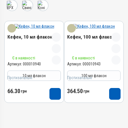
Кефен, 10 мл флакон
Кефен, 100 мл флакон
Назва препарату
Назва препарату
Є в наявності
Є в наявності
Кефен
Кефен
Артикул:
000010940
Артикул:
000010943
Артикул
Артикул
10 мл флакон
100 мл флакон
Протизапальні
000010940
Протизапальні
000010943
Штрихкод
Штрихкод
66.30
364.50
грн
грн
4820012505517
4820012501885
Номер РП
Номер РП
АВ-05089-01-14
АВ-05089-01-14
Групи препаратів
Групи препаратів
Протизапальні,
Протизапальні,
Протимаститні,
Протимаститні,