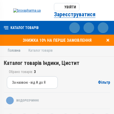
УВІЙТИ
Зареєструватися
КАТАЛОГ ТОВАРІВ
ЗНИЖКА 10% НА ПЕРШЕ ЗАМОВЛЕННЯ
Головна
Каталог товарів
Каталог товарів Індики, Цистит
Обрано товарів:
3
Фільтр
За назвою - від А до Я
За назвою - від А до Я
За ціною – від дешевих
ВОДОРОЗЧИННІ
За ціною – від дорогих