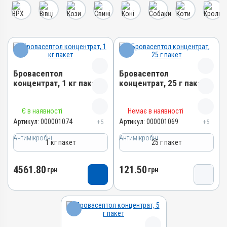
Бровасептол
Бровасептол
концентрат, 1 кг пакет
концентрат, 25 г пакет
Назва препарату
Назва препарату
Є в наявності
Немає в наявності
Бровасептол концентрат
Бровасептол концентрат
Артикул:
000001074
Артикул:
000001069
+5
+5
Артикул
Артикул
Антимікробні
Антимікробні
1 кг пакет
25 г пакет
000001074
000001069
Штрихкод
Штрихкод
4561.80
121.50
грн
грн
4820012501618
4820012502813
Номер РП
Номер РП
AB-00945-01-10
AB-00945-01-10
Групи препаратів
Групи препаратів
Антимікробні
Антимікробні