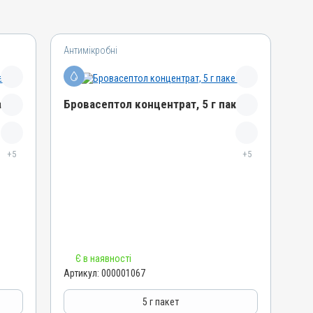
Антимікробні
акет
Бровасептол концентрат, 5 г пакет
Назва препарату
+5
Бровасептол концентрат
+5
Артикул
000001067
Штрихкод
4820012502806
Номер РП
Є в наявності
AB-00945-01-10
Артикул:
000001067
Групи препаратів
Антимікробні
5 г пакет