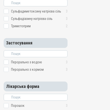
Сульфадиметоксину натрієва сіль
3
Сульфадіазину натрієва сіль
3
Триметоприм
2
Застосування
Перорально з водою
3
Перорально з кормом
3
Лікарська форма
Порошок
3