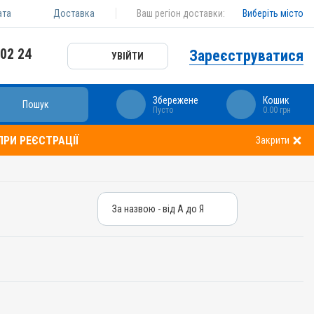
ата
Доставка
Ваш регіон доставки:
Виберіть місто
 02 24
Зареєструватися
УВІЙТИ
Збережене
Кошик
Пошук
Пусто
0.00 грн
РИ РЕЄСТРАЦІЇ
Закрити
За назвою - від А до Я
За назвою - від А до Я
За ціною – від дешевих
За ціною – від дорогих