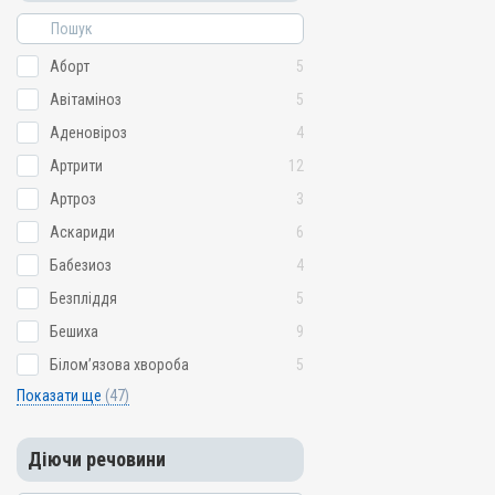
Сальмонельоз; Сепсис; Ц
Аборт
5
Авітаміноз
5
Аденовіроз
4
Артрити
12
Артроз
3
Аскариди
6
Бабезиоз
4
Безпліддя
5
Бешиха
9
Білом’язова хвороба
5
Показати ще
(47)
Діючи речовини