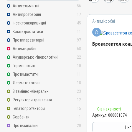
Антигельмінтні
56
Антипротозойні
17
Антимікробні
Інсектоакарицидні
45
Кокцидіостатики
11
Протипаразитарні
97
Бровасептол конц
Антимікробні
68
Акушерсько-гінекологічні
22
Назва препарату
Бровасептол концентрат
Гормональні
10
Артикул
Протимаститні
11
000001074
Дерматологічні
18
Штрихкод
Вітамінно-мінеральні
23
4820012501618
Регулятори травлення
12
Номер РП
Гепатопротектори
15
Є в наявності
AB-00945-01-10
Артикул:
000001074
Сорбенти
1
Групи препаратів
Протизапальні
20
Антимікробні
1 кг