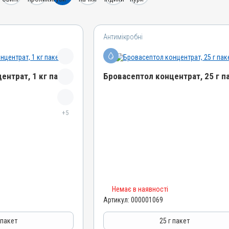
Антимікробні
ентрат, 1 кг пакет
Бровасептол концентрат, 25 г п
Назва препарату
+5
Бровасептол концентрат
Артикул
000001069
Штрихкод
4820012502813
Номер РП
Немає в наявності
AB-00945-01-10
Артикул:
000001069
Групи препаратів
Антимікробні
 пакет
25 г пакет