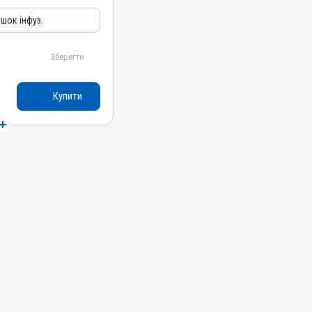
іт; Токсикоз
ішок інфуз.
Зберегти
ію глюконат, Холіну
Купити
оні, Собаки, Коти
шньом'язово
ечовин, Для опорно-
ровотеча;
іт; Токсикоз