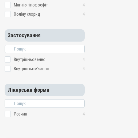
Магнію гіпофосфіт
4
Холіну хлорид
4
Застосування
Внутрішньовенно
4
Внутрішньом'язово
4
Лікарська форма
Розчин
4