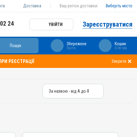
ата
Доставка
Ваш регіон доставки:
Виберіть місто
 02 24
Зареєструватися
УВІЙТИ
Збережене
Кошик
Пошук
Пусто
0.00 грн
РИ РЕЄСТРАЦІЇ
Закрити
За назвою - від А до Я
За назвою - від А до Я
За ціною – від дешевих
За ціною – від дорогих