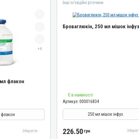
Інші ін’єкційні розчини
Броваглюкін, 250 мл мішок інфуз
Назва препарату
+4
Броваглюкін
Артикул
000016834
Штрихкод
 мл флакон
4820012504534
Номер РП
Є в наявності
АВ-01651-01-10
Артикул:
000016834
Групи препаратів
Інші ін’єкційні розчини, Вітамінно-мінеральні
250 мл мішок інфуз.
л флакон
Лікарська форма
Розчин
226.50
Зберег
Зберегти
грн
Діючи речовини