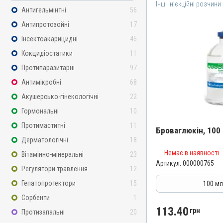
Інші ін’єкційні розчини
Антигельмінтні
56
Антипротозойні
17
Інсектоакарицидні
45
Кокцидіостатики
11
Протипаразитарні
97
Антимікробні
68
Акушерсько-гінекологічні
22
Гормональні
10
Протимаститні
11
Броваглюкін, 100
Дерматологічні
18
Немає в наявності
Назва препарату
Вітамінно-мінеральні
23
Артикул:
000000765
Броваглюкін
Регулятори травлення
12
Артикул
Гепатопротектори
15
100 м
000000765
Сорбенти
1
Штрихкод
113.40
грн
Протизапальні
20
4820012501496