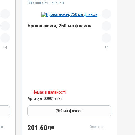
Вітамінно-мінеральні
.
Броваглюкін, 250 мл флакон
Назва препарату
+4
Броваглюкін
+4
Артикул
000015536
Штрихкод
4820012504923
Номер РП
Немає в наявності
АВ-01651-01-10
Артикул:
000015536
Групи препаратів
Вітамінно-мінеральні
250 мл флакон
Лікарська форма
Розчин
201.60
ти
Зберегти
грн
Діючи речовини