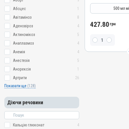
Аборт
9
Остеомаляція; Парез; Рах
Вітамінно-мінеральні
500 мл м
Абсцес
1
Лікарська форма
Авітаміноз
8
Розчин
427.80
грн
Аденовіроз
4
Діючи речовини
Актиномікоз
5
Магнію гіпофосфіт, Кальц
хлорид
Анаплазмоз
4
Види тварин
Анемія
4
ВРХ, Вівці, Кози, Свині, К
Анестезія
5
Застосування
Анорексія
1
Внутрішньовенно, Внутрі
Артрити
26
Призначення
Показати ще
(128)
Для стимуляції обміну р
рухового апарату
Показання
Діючи речовини
Гіпокальціємія; Кетоз; К
Остеомаляція; Парез; Рах
Кальцію глюконат
4