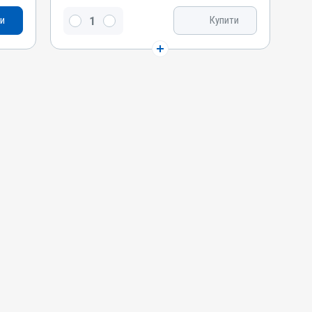
Кальцію глюконат, Магнію гіпофосфіт, Холіну
и
Купити
хлорид
Види тварин
ВРХ, Вівці, Кози, Свині, Коні, Собаки, Коти
Застосування
Внутрішньовенно, Внутрішньом'язово
Призначення
Для стимуляції обміну речовин, Для опорно-
рухового апарату
Показання
Гіпокальціємія; Кетоз; Кровотеча;
Остеомаляція; Парез; Рахіт; Токсикоз