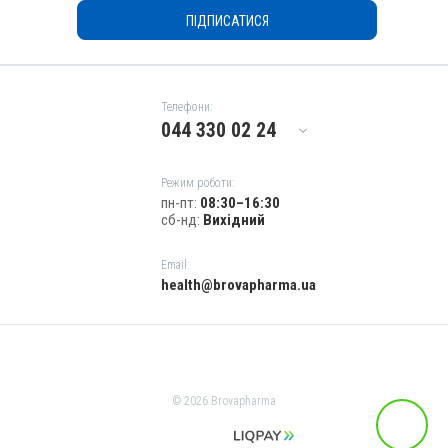
Гіпокальціємія; Кетоз; Кровотеча; Остеомаляція; Парез; Рахіт;
Токсикоз
ПІДПИСАТИСЯ
Телефони:
044 330 02 24
Режим роботи:
пн-пт:
08:30–16:30
сб-нд:
Вихідний
Email:
health@brovapharma.ua
© 2026 Brovapharma