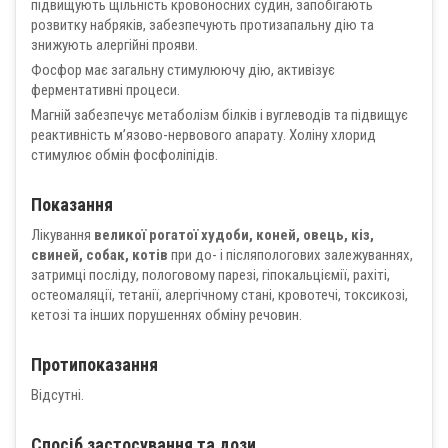
підвищують щільність кровоносних судин, запобігають
розвитку набряків, забезпечують протизапальну дію та
знижують алергійні прояви.
Фосфор має загальну стимулюючу дію, активізує
ферментативні процеси.
Магній забезпечує метаболізм білків і вуглеводів та підвищує
реактивність м’язово-нервового апарату. Холіну хлорид
стимулює обмін фосфоліпідів.
Показання
Лікування
великої рогатої худоби, коней, овець, кіз,
свиней, собак, котів
при до- і післяпологових залежуваннях,
затримці посліду, пологовому парезі, гіпокальціємії, рахіті,
остеомаляції, тетанії, алергічному стані, кровотечі, токсикозі,
кетозі та інших порушеннях обміну речовин.
Протипоказання
Відсутні.
Спосіб застосування та дози