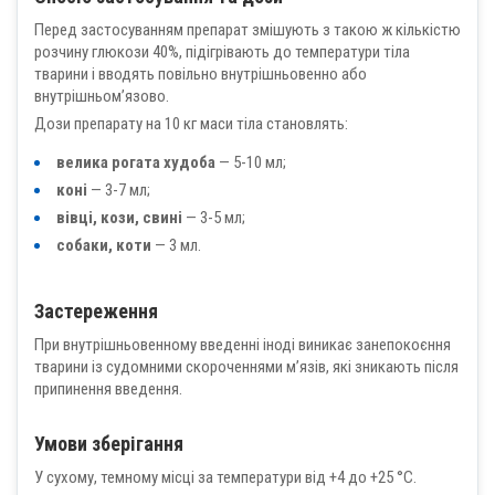
Перед застосуванням препарат змішують з такою ж кількістю
розчину глюкози 40%, підігрівають до температури тіла
тварини і вводять повільно внутрішньовенно або
внутрішньом’язово.
Дози препарату на 10 кг маси тіла становлять:
велика рогата худоба
— 5-10 мл;
коні
— 3-7 мл;
вівці, кози, свині
— 3-5 мл;
собаки, коти
— 3 мл.
Застереження
При внутрішньовенному введенні іноді виникає занепокоєння
тварини із судомними скороченнями м’язів, які зникають після
припинення введення.
Умови зберігання
У сухому, темному місці за температури від +4 до +25 °С.