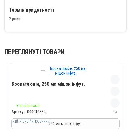
Термін придатності
2 роки.
ПЕРЕГЛЯНУТІ ТОВАРИ
Броваглюкін, 250 мл мішок інфуз.
Назва препарату
Є в наявності
Броваглюкін
Артикул:
000016834
+4
Артикул
Інші ін’єкційні розчини
250 мл мішок інфуз.
000016834