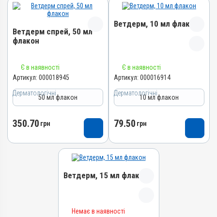
Ветдерм, 10 мл флакон
Ветдерм спрей, 50 мл
флакон
Назва препарату
Назва препарату
Є в наявності
Є в наявності
Ветдерм
Ветдерм спрей
Артикул:
000018945
Артикул:
000016914
Артикул
Артикул
Дерматологічні
Дерматологічні
000016914
50 мл флакон
10 мл флакон
000018945
Штрихкод
Штрихкод
4820012504657
350.70
79.50
4820012505883
грн
грн
Номер РП
Номер РП
AB-09380-01-20
АВ-09718-01-24
Групи препаратів
Групи препаратів
Дерматологічні,
Дерматологічні,
Ветдерм, 15 мл флакон
Гормональні, Протизапальні
Гормональні, Протизапальні
Лікарська форма
Лікарська форма
Суспензія
Спрей, Розчин
Назва препарату
Немає в наявності
Діючи речовини