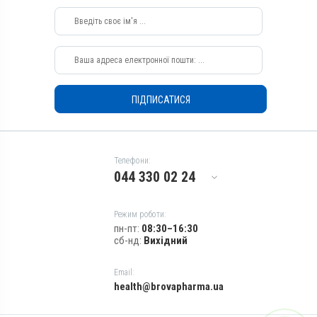
Собаки, Коти
Застосування
Перорально на корінь язика,
Перорально з кормом
Призначення
Від шкірних паразитів, Для
ПІДПИСАТИСЯ
шкіри
Показання
Алергія; Артрити; Дерматит;
Екзема; Запалення; Набряк;
Телефони:
Опіки; Свербіж; Тендовагініт
044 330 02 24
Режим роботи:
пн-пт:
08:30–16:30
сб-нд:
Вихідний
Email:
health@brovapharma.ua