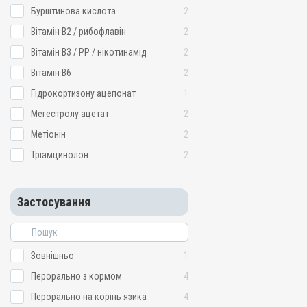
Бурштинова кислота
2
Вітамін B2 / рибофлавін
2
Вітамін B3 / PP / нікотинамід
2
Вітамін B6
2
Гідрокортизону ацепонат
1
Мегестролу ацетат
2
Метіонін
2
Тріамцинолон
2
Застосування
Зовнішньо
1
Перорально з кормом
4
Перорально на корінь язика
4