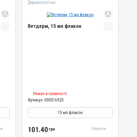
Дерматологічні
Ветдерм, 15 мл флакон
Назва препарату
Ветдерм
Артикул
000016920
Штрихкод
4820012504664
Номер РП
Немає в наявності
AB-09380-01-20
Артикул:
000016920
Групи препаратів
Дерматологічні, Гормональні, Протизапальні
15 мл флакон
Лікарська форма
Суспензія
101.40
ти
Зберегти
грн
Діючи речовини