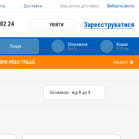
ата
Доставка
Ваш регіон доставки:
Виберіть місто
 02 24
Зареєструватися
УВІЙТИ
Збережене
Кошик
Пошук
Пусто
0.00 грн
РИ РЕЄСТРАЦІЇ
Закрити
За назвою - від А до Я
За назвою - від А до Я
За ціною – від дешевих
За ціною – від дорогих