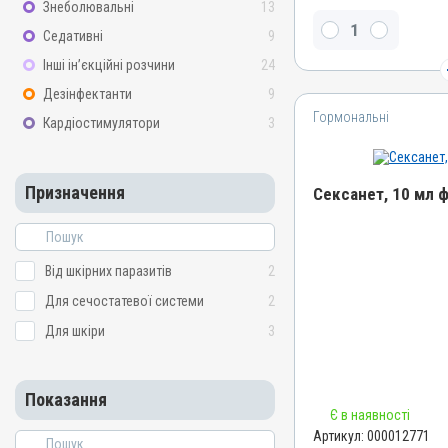
Знеболювальні
13
Гідрокортизону ацепонат
Седативні
9
Види тварин
Інші ін’єкційні розчини
24
Собаки
Дезінфектанти
9
Застосування
Гормональні
Зовнішньо
Кардіостимулятори
3
Призначення
Для шкіри
Призначення
Сексанет, 10 мл 
Показання
Алергія; Дерматит; Екзем
Свербіж
Назва препарату
Сексанет
Від шкірних паразитів
2
Артикул
Для сечостатевої системи
2
000012771
Для шкіри
3
Штрихкод
4820012502486
Показання
Номер РП
Є в наявності
АВ-05876-01-15
Артикул:
000012771