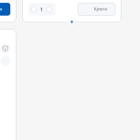
Вітамін B6, Вітамін B2 / рибофлавін, Метіонін,
и
Купити
Бурштинова кислота , Вітамін B3 / PP /
нікотинамід, Тріамцинолон
Види тварин
Собаки, Коти
Застосування
Перорально на корінь язика, Перорально з
кормом
Призначення
Від шкірних паразитів, Для шкіри
Показання
Алергія; Артрити; Дерматит; Екзема;
Запалення; Набряк; Опіки; Свербіж;
Тендовагініт