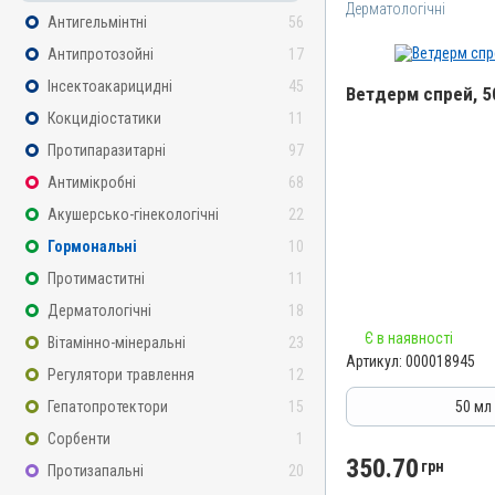
Дерматологічні
Антигельмінтні
56
Антипротозойні
17
Інсектоакарицидні
45
Ветдерм спрей, 5
Кокцидіостатики
11
Назва препарату
Протипаразитарні
97
Ветдерм спрей
Антимікробні
68
Артикул
Акушерсько-гінекологічні
22
000018945
Гормональні
10
Штрихкод
Протимаститні
11
4820012505883
Дерматологічні
18
Номер РП
Є в наявності
АВ-09718-01-24
Вітамінно-мінеральні
23
Артикул:
000018945
Групи препаратів
Регулятори травлення
12
Дерматологічні, Гормона
Гепатопротектори
15
50 мл
Лікарська форма
Сорбенти
1
Спрей, Розчин
350.70
грн
Протизапальні
20
Діючи речовини