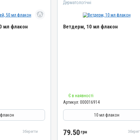
Дерматологічні
0 мл флакон
Ветдерм, 10 мл флакон
Назва препарату
Ветдерм
Артикул
000016914
Штрихкод
4820012504657
Номер РП
Є в наявності
AB-09380-01-20
Артикул:
000016914
Групи препаратів
льні, Протизапальні
Дерматологічні, Гормональні, Протизапальні
 флакон
10 мл флакон
Лікарська форма
Суспензія
79.50
Зберегти
Зберег
грн
Діючи речовини