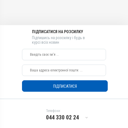
Діючи речовини
Діючи речовини
Вітамін B6, Вітамін B2 /
Вітамін B6, Вітамін B2 /
рибофлавін, Метіонін,
рибофлавін, Метіонін,
Бурштинова кислота ,
Бурштинова кислота ,
Вітамін B3 / PP /
Вітамін B3 / PP /
ПІДПИСАТИСЯ НА РОЗСИЛКУ
нікотинамід, Тріамцинолон
нікотинамід, Тріамцинолон
Підпишись на розсилку і будь в
Види тварин
Види тварин
курсі всіх новин
Собаки, Коти
Собаки, Коти
Застосування
Застосування
Перорально на корінь язика,
Перорально на корінь язика,
Перорально з кормом
Перорально з кормом
Призначення
Призначення
Для шкіри, Від шкірних
Від шкірних паразитів, Для
ПІДПИСАТИСЯ
паразитів
шкіри
Показання
Показання
Алергія; Артрити; Дерматит;
Алергія; Артрити; Дерматит;
Екзема; Запалення; Набряк;
Екзема; Запалення; Набряк;
Телефони:
Опіки; Свербіж; Тендовагініт
Опіки; Свербіж; Тендовагініт
044 330 02 24