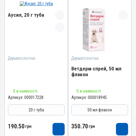
Аусил, 20 г туба
Назва препарату
Аусил
Артикул
Дерматологічні
000017228
Дерматологічні
Штрихкод
Ветдерм спрей, 50 мл
флакон
4820012504909
Номер РП
Назва препарату
АВ-09424-01-20
Є в наявності
Є в наявності
Ветдерм спрей
Артикул:
000017228
Артикул:
000018945
Групи препаратів
Артикул
Дерматологічні,
20 г туба
50 мл флакон
000018945
Інсектоакарицидні,
Антимікробні
Штрихкод
190.50
350.70
Лікарська форма
грн
4820012505883
грн
Мазь
Номер РП