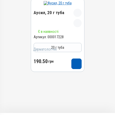
Аусил, 20 г туба
Назва препарату
Є в наявності
Аусил
Артикул:
000017228
Артикул
20 г туба
Дерматологічні
000017228
Штрихкод
190.50
грн
4820012504909
Номер РП
АВ-09424-01-20
Групи препаратів
Дерматологічні,
Інсектоакарицидні,
Антимікробні
Лікарська форма
Мазь