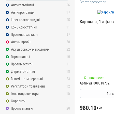
Гепатопротектори
Антигельмінтні
56
Антипротозойні
17
Інсектоакарицидні
45
Карсилін, 1 л фла
Кокцидіостатики
11
Назва препарату
Протипаразитарні
97
Карсилін
Антимікробні
68
Артикул
Акушерсько-гінекологічні
22
000018702
Гормональні
10
Штрихкод
Протимаститні
11
4820012505616
Дерматологічні
18
Номер РП
Є в наявності
d-UA-10-20
Вітамінно-мінеральні
23
Артикул:
000018702
Групи препаратів
Регулятори травлення
12
Гепатопротектори, Регул
Гепатопротектори
15
1 л 
Лікарська форма
Сорбенти
1
Розчин
980.10
грн
Протизапальні
20
Діючи речовини