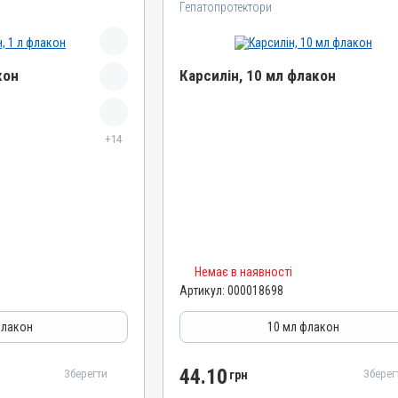
Гепатопротектори
кон
Карсилін, 10 мл флакон
Назва препарату
Карсилін
+14
Артикул
000018698
Штрихкод
4820012505593
Номер РП
Немає в наявності
d-UA-10-20
Артикул:
000018698
Групи препаратів
ятори травлення
Гепатопротектори, Регулятори травлення
флакон
10 мл флакон
Лікарська форма
Розчин
44.10
Зберегти
Зберег
грн
Діючи речовини