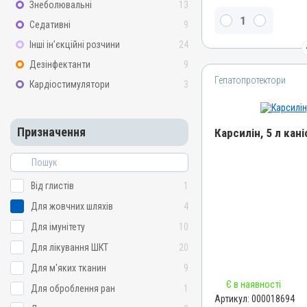
Знеболювальні
13
L-карнітин, Сорбіт, Бетаїн
Седативні
9
Види тварин
Інші ін’єкційні розчини
24
ВРХ, Вівці, Кози, Свині, Ко
Кролики, Хутрові звірі, Ли
Дезінфектанти
9
Індики, Кури, Фазани, Пе
Гепатопротектори
Кардіостимулятори
3
Застосування
Перорально з водою, Пе
Призначення
Призначення
Карсилін, 5 л кані
Для стимуляції обміну р
шляхів, Для печінки
Назва препарату
Показання
Карсилін
Від глистів
1
Аденовіроз; Бабезиоз; Геп
Артикул
Піроплазмоз
Для жовчних шляхів
4
000018694
Для імунітету
10
Штрихкод
Для лікування ШКТ
20
4820012505623
Для м'яких тканин
9
Номер РП
Є в наявності
d-UA-10-20
Для оброблення ран
1
Артикул:
000018694
Групи препаратів