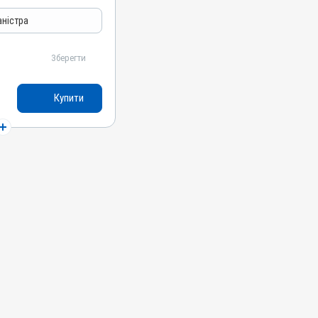
ятори травлення
аністра
Зберегти
н, L-карнітин, Сорбіт
Купити
ні, Собаки, Коти,
сиці, Гуси, Качки,
репілки, Голуби
ерорально з водою
ції обміну речовин,
атит; Гепатопатія;