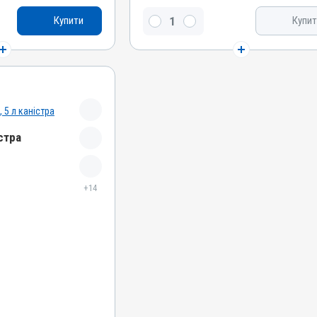
, Силімарин, Метіонін
Бетаїн, Силімарин, Метіонін, L-карнітин, Сорбіт
Купити
Купит
Види тварин
ні, Собаки, Коти,
ВРХ, Вівці, Кози, Свині, Коні, Собаки, Коти,
сиці, Гуси, Качки,
Кролики, Хутрові звірі, Лисиці, Гуси, Качки,
репілки, Голуби
Індики, Кури, Фазани, Перепілки, Голуби
Застосування
рорально з кормом
Перорально з кормом, Перорально з водою
Призначення
стра
ечовин, Для жовчних
Для печінки, Для стимуляції обміну речовин,
Для жовчних шляхів
Показання
+14
атит; Гепатопатія;
Аденовіроз; Бабезиоз; Гепатит; Гепатопатія;
Піроплазмоз