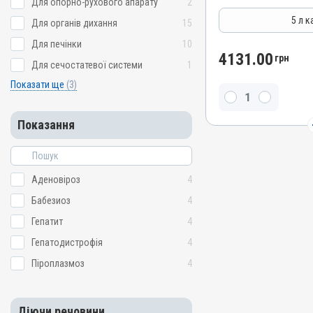
Для опорно-рухового апарату
2
Гепатопротектори, Регул
5 л к
Для органів дихання
15
Лікарська форма
Для печінки
10
Розчин
4131.00
грн
Для сечостатевої системи
1
Діючи речовини
Показати ще
(3)
Бетаїн, Силімарин, Метіоні
Види тварин
Показання
ВРХ, Вівці, Кози, Свині, Ко
Кролики, Хутрові звірі, Ли
Індики, Кури, Фазани, Пе
Застосування
Аденовіроз
4
Перорально з кормом, П
Бабезиоз
4
Призначення
Гепатит
4
Для печінки, Для стимуля
Для жовчних шляхів
Гепатодистрофія
4
Показання
Піроплазмоз
4
Аденовіроз; Бабезиоз; Геп
Піроплазмоз
Діючи речовини