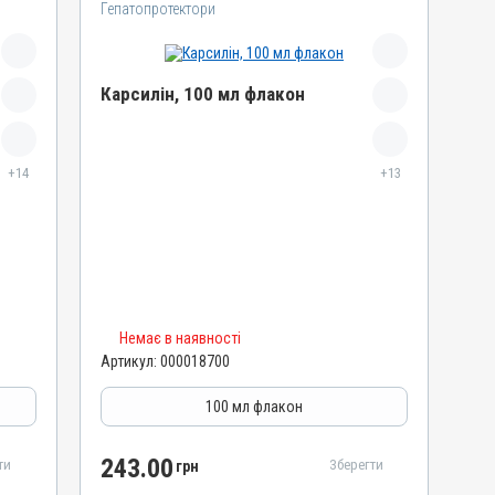
Гепатопротектори
Карсилін, 100 мл флакон
Назва препарату
Карсилін
+14
+13
Артикул
000018700
Штрихкод
4820012505609
Номер РП
Немає в наявності
d-UA-10-20
Артикул:
000018700
Групи препаратів
Гепатопротектори, Регулятори травлення
100 мл флакон
Лікарська форма
Розчин
243.00
ти
Зберегти
грн
Діючи речовини