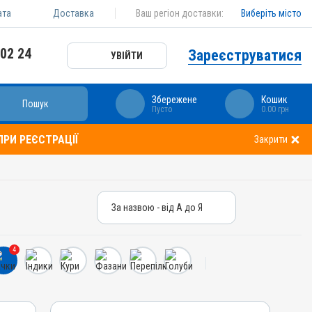
ата
Доставка
Ваш регіон доставки:
Виберіть місто
 02 24
Зареєструватися
УВІЙТИ
Збережене
Кошик
Пошук
Пусто
0.00 грн
РИ РЕЄСТРАЦІЇ
Закрити
За назвою - від А до Я
За назвою - від А до Я
За ціною – від дешевих
4
За ціною – від дорогих