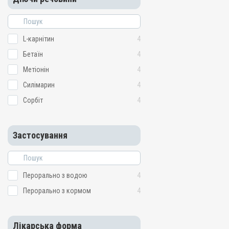
L-карнітин
4
Бетаїн
4
Метіонін
4
Силімарин
4
Сорбіт
4
Застосування
Перорально з водою
4
Перорально з кормом
4
Лікарська форма