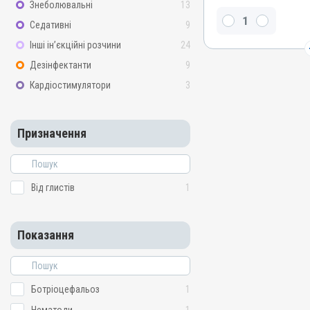
Знеболювальні
13
Фенбендазол
Седативні
9
Види тварин
Інші ін’єкційні розчини
24
ВРХ, Вівці, Кози, Свині, Ко
Кролики, Хутрові звірі, Ли
Дезінфектанти
9
Індики, Кури, Риби
Кардіостимулятори
3
Застосування
Перорально з кормом
Призначення
Призначення
Від глистів
Показання
Ботріоцефальоз; Нематод
Від глистів
1
Цестоди
Показання
Ботріоцефальоз
1