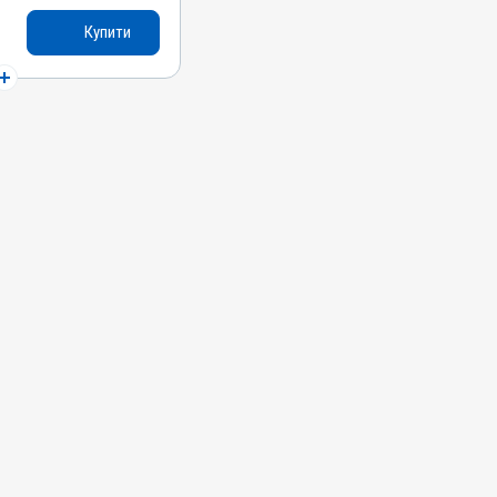
Купити
ні, Собаки, Коти,
сиці, Гуси, Качки,
и; Трематоди;