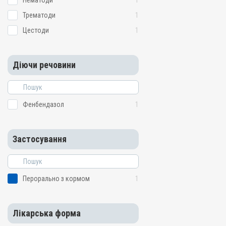
Нематоди
1
Трематоди
1
Цестоди
1
Діючи речовини
Фенбендазол
1
Застосування
Перорально з кормом
1
Лікарська форма