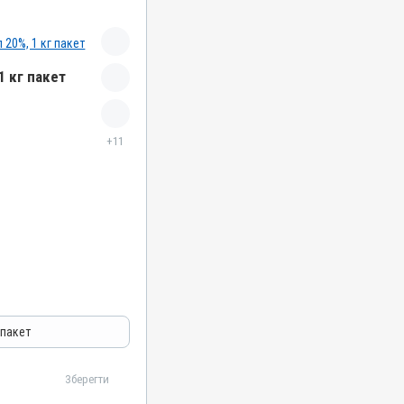
1 кг пакет
+11
азитарні
 пакет
Зберегти