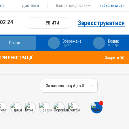
ата
Доставка
Ваш регіон доставки:
Виберіть місто
 02 24
Зареєструватися
УВІЙТИ
Збережене
Кошик
Пошук
Пусто
0.00 грн
РИ РЕЄСТРАЦІЇ
Закрити
За назвою - від А до Я
За назвою - від А до Я
За ціною – від дешевих
1
За ціною – від дорогих