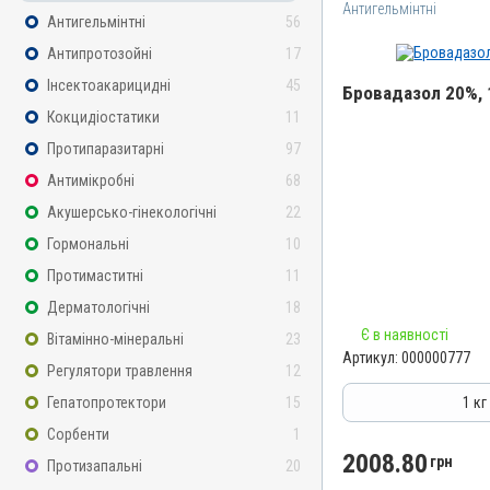
Антигельмінтні
Антигельмінтні
56
Антипротозойні
17
Інсектоакарицидні
45
Бровадазол 20%, 
Кокцидіостатики
11
Назва препарату
Протипаразитарні
97
Бровадазол 20%
Антимікробні
68
Артикул
Акушерсько-гінекологічні
22
000000777
Гормональні
10
Штрихкод
Протимаститні
11
4820012502912
Дерматологічні
18
Номер РП
Є в наявності
Вітамінно-мінеральні
23
АВ-01936-01-10
Артикул:
000000777
Регулятори травлення
12
Групи препаратів
Антигельмінтні, Протипар
Гепатопротектори
15
1 кг
Лікарська форма
Сорбенти
1
Порошок
2008.80
грн
Протизапальні
20
Діючи речовини