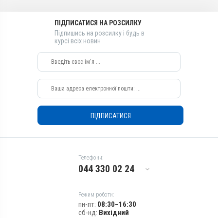
Порошок
Порошок
Діючи речовини
Діючи речовини
ПІДПИСАТИСЯ НА РОЗСИЛКУ
Піперазину адипінат,
Піперазину адипінат,
Підпишись на розсилку і будь в
Фенбендазол
Фенбендазол
курсі всіх новин
Види тварин
Види тварин
Свині, Коні, Кури, Фазани,
Свині, Коні, Кури, Фазани,
Перепілки
Перепілки
Застосування
Застосування
Перорально з кормом
Перорально з кормом
Призначення
Призначення
ПІДПИСАТИСЯ
Від глистів
Від глистів
Показання
Показання
Нематоди; Трематоди;
Нематоди; Трематоди;
Цестоди
Цестоди
Телефони:
044 330 02 24
Режим роботи:
пн-пт:
08:30–16:30
сб-нд:
Вихідний