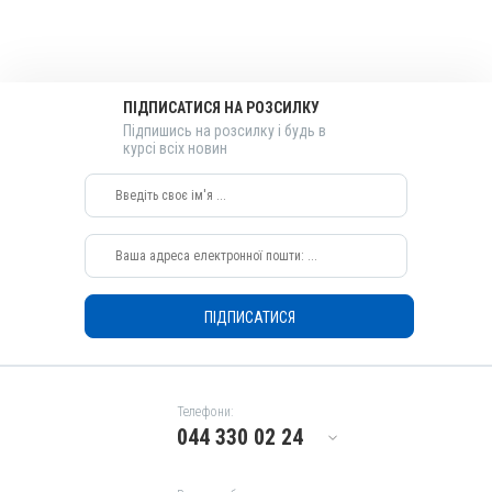
Порошок
Діючи речовини
Фенбендазол, Піперазину адипінат
Види тварин
ПІДПИСАТИСЯ НА РОЗСИЛКУ
Свині, Коні, Кури, Фазани, Перепілки
Підпишись на розсилку і будь в
курсі всіх новин
Застосування
Перорально з кормом
Призначення
Від глистів
Показання
Нематоди; Трематоди; Цестоди
ПІДПИСАТИСЯ
Телефони:
044 330 02 24