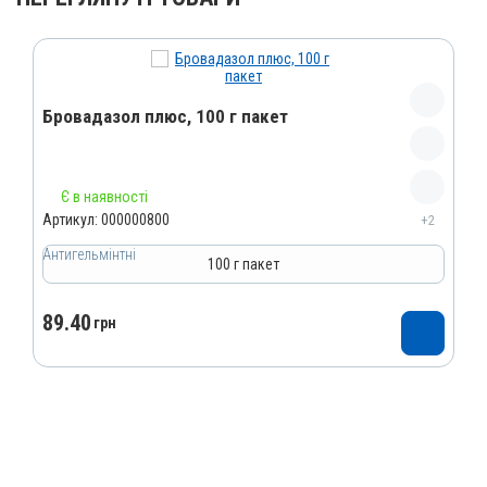
Бровадазол плюс, 100 г пакет
Назва препарату
Є в наявності
Бровадазол плюс
Артикул:
000000800
+2
Артикул
Антигельмінтні
100 г пакет
000000800
Штрихкод
89.40
грн
4820012501595
Номер РП
AB-00883-01-10
Групи препаратів
Антигельмінтні, Протипаразитарні
Лікарська форма