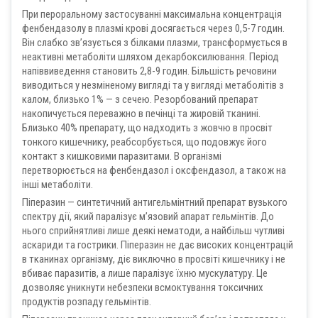
При пероральному застосуванні максимальна концентрація
фенбендазолу в плазмі крові досягається через 0,5-7 годин.
Він слабко зв’язується з білками плазми, трансформується в
неактивні метаболіти шляхом декарбоксилювання. Період
напіввиведення становить 2,8-9 годин. Більшість речовини
виводиться у незміненому вигляді та у вигляді метаболітів з
калом, близько 1% — з сечею. Резорбований препарат
накопичується переважно в печінці та жировій тканині.
Близько 40% препарату, що надходить з жовчю в просвіт
тонкого кишечнику, реабсорбується, що подовжує його
контакт з кишковими паразитами. В організмі
перетворюється на фенбендазол і оксфендазол, а також на
інші метаболіти.
Піперазин — синтетичний антигельмінтний препарат вузького
спектру дії, який паралізує м’язовий апарат гельмінтів. До
нього сприйнятливі лише деякі нематоди, а найбільш чутливі
аскариди та гострики. Піперазин не дає високих концентрацій
в тканинах організму, діє виключно в просвіті кишечнику і не
вбиває паразитів, а лише паралізує їхню мускулатуру. Це
дозволяє уникнути небезпеки всмоктування токсичних
продуктів розпаду гельмінтів.