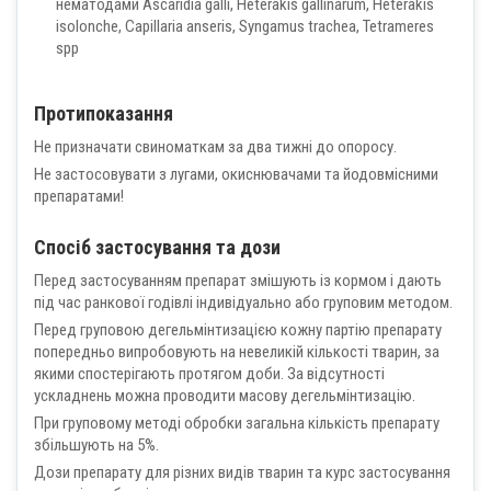
нематодами Ascaridia galli, Heterakis gallinarum, Heterakis
isolonche, Capillaria anseris, Syngamus trachea, Tetrameres
spp
Протипоказання
Не призначати свиноматкам за два тижні до опоросу.
Не застосовувати з лугами, окиснювачами та йодовмісними
препаратами!
Спосіб застосування та дози
Перед застосуванням препарат змішують із кормом і дають
під час ранкової годівлі індивідуально або груповим методом.
Перед груповою дегельмінтизацією кожну партію препарату
попередньо випробовують на невеликій кількості тварин, за
якими спостерігають протягом доби. За відсутності
ускладнень можна проводити масову дегельмінтизацію.
При груповому методі обробки загальна кількість препарату
збільшують на 5%.
Дози препарату для різних видів тварин та курс застосування