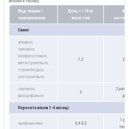
вказані в таблиці.
Вид тварин і
Доза, г / 10 кг
Ку
захворювання
маси тіла
застос
Свині:
аскароз,
трихуроз,
езофагостомоз,
1,5
2 д
метастронгільоз,
стронгілоїдоз,
хіостронгільоз
олуланоз,
2 рази 
3
фізоцефальоз
до
Поросята
віком 1-4 місяці:
1 раз
профілактика
0,4-0,5
тижд