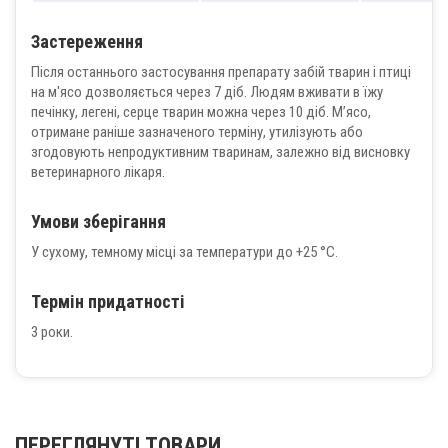
Застереження
Після останнього застосування препарату забій тварин і птиці
на м′ясо дозволяється через 7 діб. Людям вживати в їжу
печінку, легені, серце тварин можна через 10 діб. М’ясо,
отримане раніше зазначеного терміну, утилізують або
згодовують непродуктивним тваринам, залежно від висновку
ветеринарного лікаря.
Умови зберігання
У сухому, темному місці за температури до +25 °С.
Термін придатності
3 роки.
ПЕРЕГЛЯНУТІ ТОВАРИ