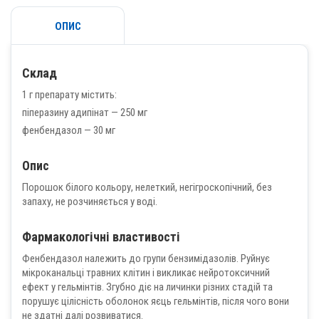
ОПИС
Склад
1 г препарату містить:
піперазину адипінат — 250 мг
фенбендазол — 30 мг
Опис
Порошок білого кольору, нелеткий, негігроскопічний, без
запаху, не розчиняється у воді.
Фармакологічні властивості
Фенбендазол належить до групи бензимідазолів. Руйнує
мікроканальці травних клітин і викликає нейротоксичний
ефект у гельмінтів. Згубно діє на личинки різних стадій та
порушує цілісність оболонок яєць гельмінтів, після чого вони
не здатні далі розвиватися.