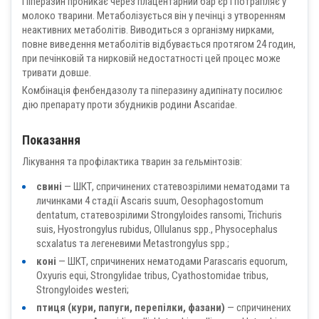
Піперазин проникає через плацентарний бар’єр і потрапляє у
молоко тварини. Метаболізується він у печінці з утворенням
неактивних метаболітів. Виводиться з організму нирками,
повне виведення метаболітів відбувається протягом 24 годин,
при печінковій та нирковій недостатності цей процес може
тривати довше.
Комбінація фенбендазолу та піперазину адипінату посилює
дію препарату проти збудників родини Ascaridae.
Показання
Лікування та профілактика тварин за гельмінтозів:
свині
— ШКТ, спричинених статевозрілими нематодами та
личинками 4 стадії Ascaris suum, Oesophagostomum
dentatum, статевозрілими Strongyloides ransomi, Trichuris
suis, Hyostrongylus rubidus, Ollulanus sрр., Physocephalus
scxalatus та легеневими Metastrongylus spp.;
коні
— ШКТ, спричинених нематодами Parascaris equorum,
Oxyuris equi, Strongylidae tribus, Cyathostomidae tribus,
Strongyloides westeri;
птиця (кури, папуги, перепілки, фазани)
— спричинених