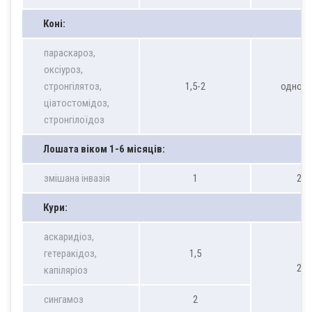
Коні:
параскароз,
оксіуроз,
стронгілятоз,
1,5-2
однора
ціатостомідоз,
стронгілоїдоз
Лошата
віком 1-6 місяців:
змішана інвазія
1
2 д
Кури:
аскаридіоз,
гетеракідоз,
1,5
2 д
капіляріоз
сингамоз
2