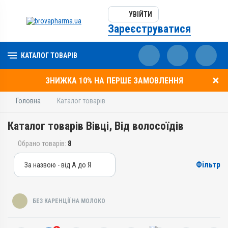
УВІЙТИ
Зареєструватися
КАТАЛОГ ТОВАРІВ
ЗНИЖКА 10% НА ПЕРШЕ ЗАМОВЛЕННЯ
Головна
Каталог товарів
Каталог товарів Вівці, Від волосоїдів
Обрано товарів:
8
Фільтр
За назвою - від А до Я
За назвою - від А до Я
За ціною – від дешевих
БЕЗ КАРЕНЦІЇ НА МОЛОКО
За ціною – від дорогих