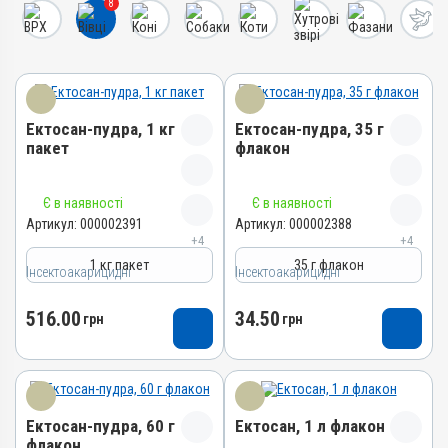
8
Ектосан-пудра, 1 кг
Ектосан-пудра, 35 г
пакет
флакон
Назва препарату
Назва препарату
Є в наявності
Є в наявності
Ектосан-пудра
Ектосан-пудра
Артикул:
000002391
Артикул:
000002388
+4
+4
Артикул
Артикул
1 кг пакет
35 г флакон
Інсектоакарицидні
000002391
Інсектоакарицидні
000002388
Штрихкод
Штрихкод
516.00
34.50
грн
грн
4820012502301
4820012500413
Номер РП
Номер РП
AB-00131-03-09
AB-00131-03-09
Групи препаратів
Групи препаратів
Ектосан-пудра, 60 г
Ектосан, 1 л флакон
Інсектоакарицидні,
Інсектоакарицидні,
флакон
Протипаразитарні
Протипаразитарні