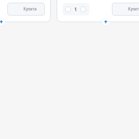
та
Ацетилсаліцилова кислота
Купити
Купит
Види тварин
и
Свині, Качки, Індики, Кури
Застосування
ерорально з водою
Перорально з кормом, Перорально з водою
Призначення
 Для опорно-рухового
Для суглобів, Для шкіри, Для опорно-рухового
апарату
Показання
вми
Гарячка; Запалення; Травми