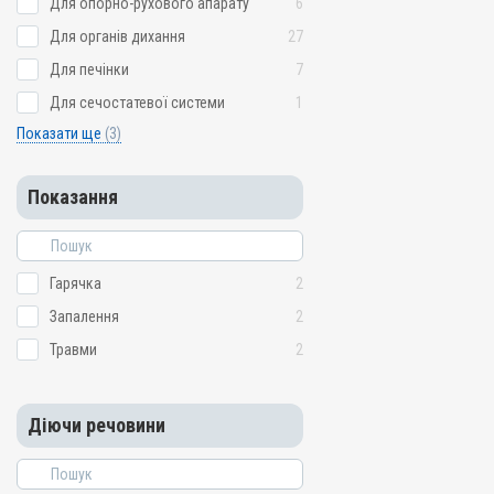
Для опорно-рухового апарату
6
Для органів дихання
27
Для печінки
7
Для сечостатевої системи
1
Показати ще
(3)
Показання
Гарячка
2
Запалення
2
Травми
2
Діючи речовини