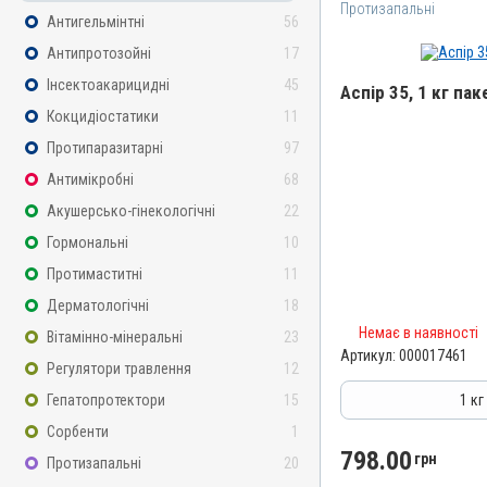
Протизапальні
Антигельмінтні
56
Антипротозойні
17
Інсектоакарицидні
45
Аспір 35, 1 кг пак
Кокцидіостатики
11
Назва препарату
Протипаразитарні
97
Аспір 35
Антимікробні
68
Артикул
Акушерсько-гінекологічні
22
000017461
Гормональні
10
Штрихкод
Протимаститні
11
4820012505081
Дерматологічні
18
Номер РП
Немає в наявності
AB-09476-01-21
Вітамінно-мінеральні
23
Артикул:
000017461
Групи препаратів
Регулятори травлення
12
Протизапальні
Гепатопротектори
15
1 кг
Лікарська форма
Сорбенти
1
Порошок
798.00
грн
Протизапальні
20
Діючи речовини