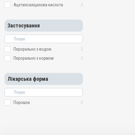
Ацетилсаліцилова кислота
2
Застосування
Перорально з водою
2
Перорально з кормом
2
Лікарська форма
Порошок
2