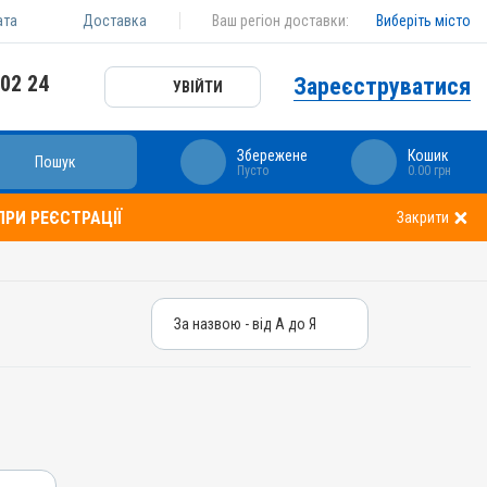
ата
Доставка
Ваш регіон доставки:
Виберіть місто
 02 24
Зареєструватися
УВІЙТИ
Збережене
Кошик
Пошук
Пусто
0.00 грн
РИ РЕЄСТРАЦІЇ
Закрити
За назвою - від А до Я
За назвою - від А до Я
За ціною – від дешевих
За ціною – від дорогих