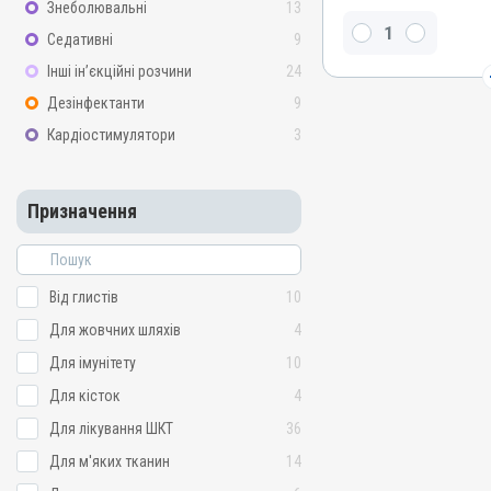
Знеболювальні
13
Ацетилсаліцилова кисло
Седативні
9
Види тварин
Інші ін’єкційні розчини
24
Свині, Качки, Індики, Кур
Дезінфектанти
9
Застосування
Перорально з кормом, П
Кардіостимулятори
3
Призначення
Для суглобів, Для шкіри,
Призначення
апарату
Показання
Гарячка; Запалення; Тра
Від глистів
10
Для жовчних шляхів
4
Для імунітету
10
Для кісток
4
Для лікування ШКТ
36
Для м'яких тканин
14