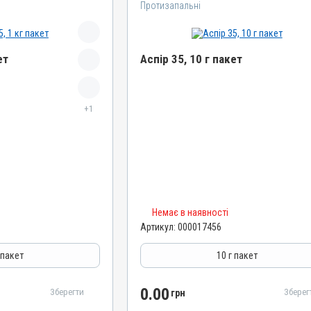
Протизапальні
ет
Аспір 35, 10 г пакет
Назва препарату
Аспір 35
+1
Артикул
000017456
Штрихкод
4820012505074
Номер РП
Немає в наявності
AB-09476-01-21
Артикул:
000017456
Групи препаратів
Протизапальні
 пакет
10 г пакет
Лікарська форма
Порошок
0.00
Зберегти
Зберег
грн
Діючи речовини