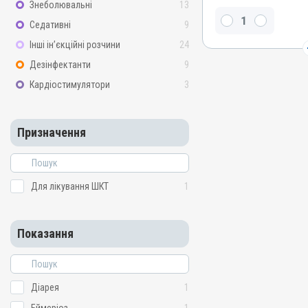
Знеболювальні
13
Толтразурил
Седативні
9
Види тварин
Інші ін’єкційні розчини
24
Гуси, Качки, Індики, Кури
Дезінфектанти
9
Застосування
Перорально з водою
Кардіостимулятори
3
Призначення
Для лікування ШКТ
Призначення
Показання
Діарея; Еймеріоз; Ентери
Для лікування ШКТ
1
Показання
Діарея
1