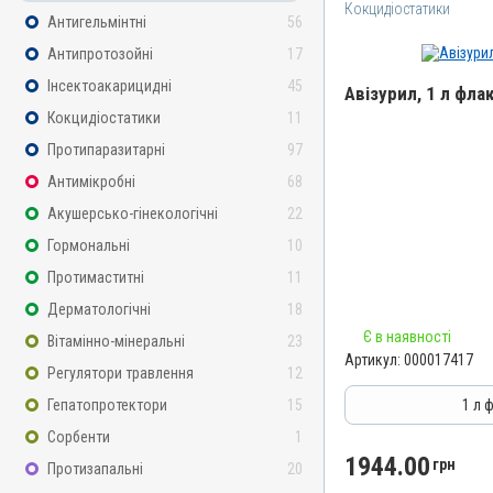
Кокцидіостатики
Антигельмінтні
56
Антипротозойні
17
Інсектоакарицидні
45
Авізурил, 1 л фла
Кокцидіостатики
11
Назва препарату
Протипаразитарні
97
Авізурил
Антимікробні
68
Артикул
Акушерсько-гінекологічні
22
000017417
Гормональні
10
Штрихкод
Протимаститні
11
4820012505012
Дерматологічні
18
Номер РП
Є в наявності
АВ-09474-01-21
Вітамінно-мінеральні
23
Артикул:
000017417
Групи препаратів
Регулятори травлення
12
Кокцидіостатики, Антипр
Гепатопротектори
15
1 л 
Лікарська форма
Сорбенти
1
Розчин
1944.00
грн
Протизапальні
20
Діючи речовини