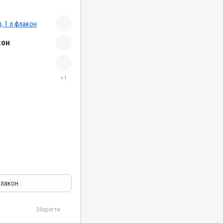
кон
+1
отозойні
флакон
Зберегти