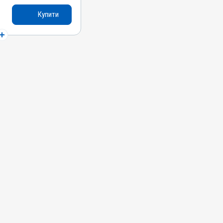
Купити
т; Кокцидіоз