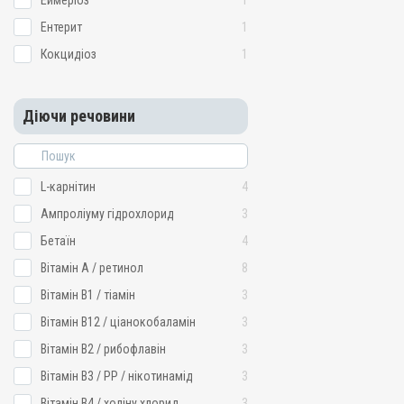
Еймеріоз
1
Ентерит
1
Кокцидіоз
1
Діючи речовини
L-карнітин
4
Ампроліуму гідрохлорид
3
Бетаїн
4
Вітамін A / ретинол
8
Вітамін B1 / тіамін
3
Вітамін B12 / ціанокобаламін
3
Вітамін B2 / рибофлавін
3
Вітамін B3 / PP / нікотинамід
3
Вітамін B4 / холіну хлорид
3