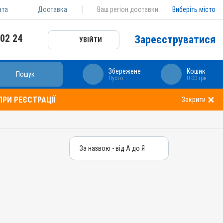
ата
Доставка
Ваш регіон доставки:
Виберіть місто
 02 24
Зареєструватися
УВІЙТИ
Збережене
Кошик
Пошук
Пусто
0.00 грн
РИ РЕЄСТРАЦІЇ
Закрити
За назвою - від А до Я
За назвою - від А до Я
За ціною – від дешевих
За ціною – від дорогих