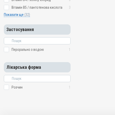
Вітамін B5 / пантотенова кислота
3
Показати ще
(32)
Застосування
Перорально з водою
1
Лікарська форма
Розчин
1