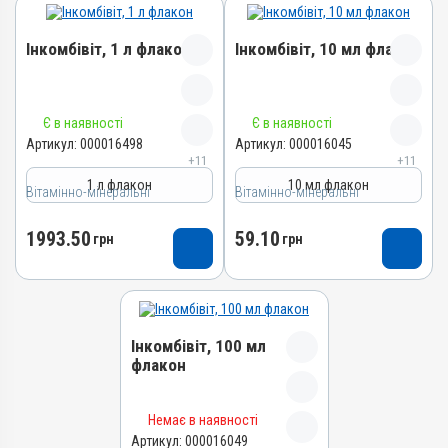
Інкомбівіт, 1 л флакон
Інкомбівіт, 10 мл флакон
Назва препарату
Назва препарату
Є в наявності
Є в наявності
Інкомбівіт
Інкомбівіт
Артикул:
000016498
Артикул:
000016045
+11
+11
Артикул
Артикул
1 л флакон
10 мл флакон
Вітамінно-мінеральні
000016498
Вітамінно-мінеральні
000016045
Штрихкод
Штрихкод
1993.50
59.10
грн
грн
4820012504787
4820012504466
Номер РП
Номер РП
AB-08267-01-19
AB-08267-01-19
Групи препаратів
Групи препаратів
Інкомбівіт, 100 мл
Вітамінно-мінеральні,
Вітамінно-мінеральні,
флакон
Імуностимулятори
Імуностимулятори
Лікарська форма
Лікарська форма
Назва препарату
Розчин
Розчин
Немає в наявності
Інкомбівіт
Артикул:
000016049
Діючи речовини
Діючи речовини