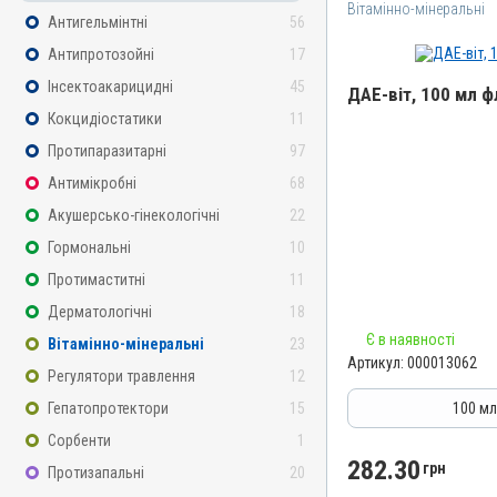
Вітамінно-мінеральні
Антигельмінтні
56
Антипротозойні
17
Інсектоакарицидні
45
ДАЕ-віт, 100 мл 
Кокцидіостатики
11
Назва препарату
Протипаразитарні
97
ДАЕ-віт
Антимікробні
68
Артикул
Акушерсько-гінекологічні
22
000013062
Гормональні
10
Штрихкод
Протимаститні
11
4820012502776
Дерматологічні
18
Номер РП
Є в наявності
Вітамінно-мінеральні
23
АВ-06256-01-16
Артикул:
000013062
Регулятори травлення
12
Групи препаратів
Вітамінно-мінеральні, Г
Гепатопротектори
15
100 м
Лікарська форма
Сорбенти
1
Емульсія
282.30
грн
Протизапальні
20
Діючи речовини