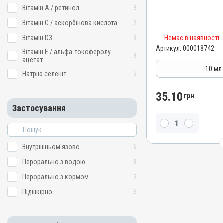
Штрихкод
Вітамін A / ретинол
3
4820012505692
Вітамін C / аскорбінова кислота
2
Групи препаратів
Вітамін D3
3
Немає в наявності
Вітамінно-мінеральні, Ім
Гепатопротектори
Артикул:
000018742
Вітамін E / альфа-токоферолу
8
ацетат
Лікарська форма
10 мл
Натрію селеніт
5
Емульсія
Діючи речовини
35.10
грн
Вітамін D3, Вітамін A / ре
Застосування
альфа-токоферолу ацетат,
аскорбінова кислота
Види тварин
ВРХ, Вівці, Кози, Свині, Ко
Внутрішньом'язово
6
Кролики, Хутрові звірі, Гу
Кури
Перорально з водою
8
Застосування
Перорально з кормом
2
Перорально з кормом, П
Підшкірно
6
Призначення
Для печінки, Для імуніте
обміну речовин