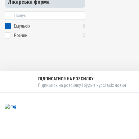
Лікарська форма
Показання
Авітаміноз; Вітаміни; Вагі
Репродукція; Стрес
Емульсія
8
Розчин
15
ПІДПИСАТИСЯ НА РОЗСИЛКУ
Підпишись на розсилку і будь в курсі всіх новин