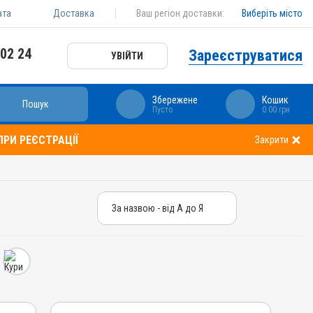
ата
Доставка
Ваш регіон доставки:
Виберіть місто
 02 24
Зареєструватися
УВІЙТИ
Збережене
Кошик
Пошук
Пусто
0.00 грн
РИ РЕЄСТРАЦІЇ
Закрити
За назвою - від А до Я
За назвою - від А до Я
За ціною – від дешевих
За ціною – від дорогих