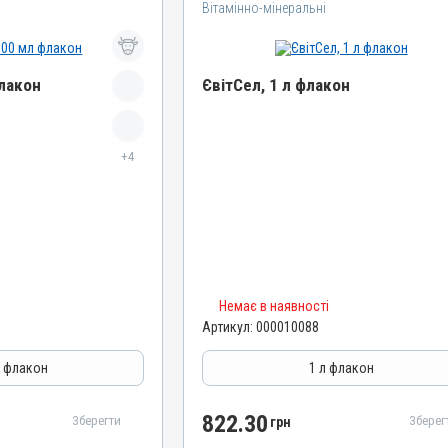
Вітамінно-мінеральні
флакон
ЄвітСел, 1 л флакон
Назва препарату
+4
ЄвітСел
Артикул
000010088
Штрихкод
4820012501373
Номер РП
Немає в наявності
АВ-03779-01-12
Артикул:
000010088
Групи препаратів
епатопротектори
Вітамінно-мінеральні, Гепатопротектори
л флакон
1 л флакон
Лікарська форма
Емульсія
822.30
Зберегти
Зберег
грн
Діючи речовини