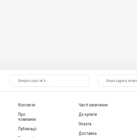
Призначення
Для печінки, Для імунітету, Для стимуляції
тність; Отруєння;
обміну речовин
Показання
Авітаміноз; Вітаміни; Вагітність; Отруєння;
Репродукція; Стрес
Контакти
Часті запитання
Про
Де купити
компанію
Оплата
Публікації
Доставка