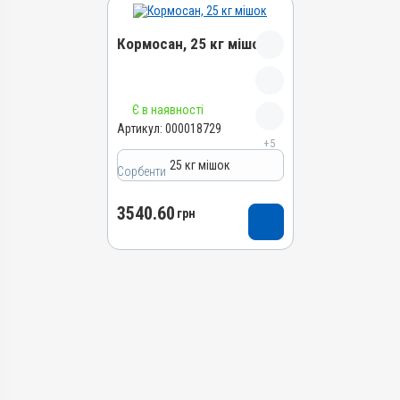
Кормосан, 25 кг мішок
Назва препарату
Є в наявності
Кормосан
Артикул:
000018729
+5
Артикул
25 кг мішок
000018729
Сорбенти
Штрихкод
3540.60
4820012505630
грн
Групи препаратів
Сорбенти
Лікарська форма
Порошок
Діючи речовини
Кліноптилоліт, Сорбінова
кислота, Каолін, Магнію
сульфат