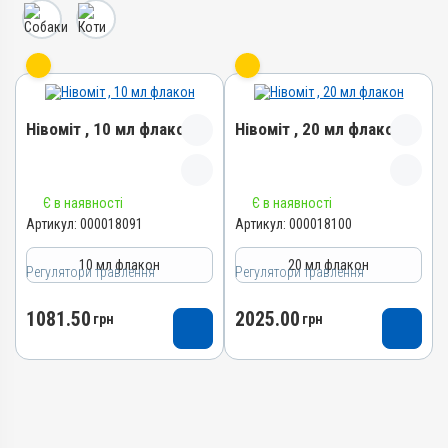
Нівоміт , 10 мл флакон
Нівоміт , 20 мл флакон
Назва препарату
Назва препарату
Є в наявності
Є в наявності
Нівоміт
Нівоміт
Артикул:
000018091
Артикул:
000018100
Артикул
Артикул
10 мл флакон
20 мл флакон
000018091
000018100
Регулятори травлення
Регулятори травлення
Штрихкод
Штрихкод
1081.50
2025.00
4820012505425
грн
4820012505432
грн
Групи препаратів
Групи препаратів
Регулятори травлення
Регулятори травлення
Лікарська форма
Лікарська форма
Розчин
Розчин