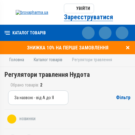
УВІЙТИ
Зареєструватися
КАТАЛОГ ТОВАРІВ
ЗНИЖКА 10% НА ПЕРШЕ ЗАМОВЛЕННЯ
Головна
Каталог товарів
Регулятори травлення
Регулятори травлення Нудота
Обрано товарів:
2
Фільтр
За назвою - від А до Я
За назвою - від А до Я
За ціною – від дешевих
НОВИНКИ
За ціною – від дорогих