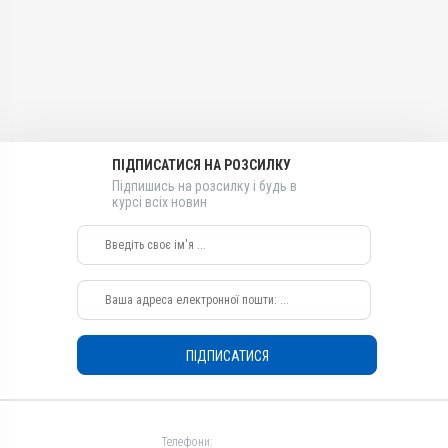
Діючи речовини
Діючи речовини
Маропітанту цитрат
Маропітанту цитрат
Види тварин
Види тварин
Собаки, Коти
Собаки, Коти
Застосування
Застосування
Внутрішньовенно, Підшкірно
Підшкірно, Внутрішньовенно
Призначення
Призначення
ПІДПИСАТИСЯ НА РОЗСИЛКУ
Від блювання, Від нудоти
Від блювання, Від нудоти
Підпишись на розсилку і будь в
курсі всіх новин
ПІДПИСАТИСЯ
Телефони: