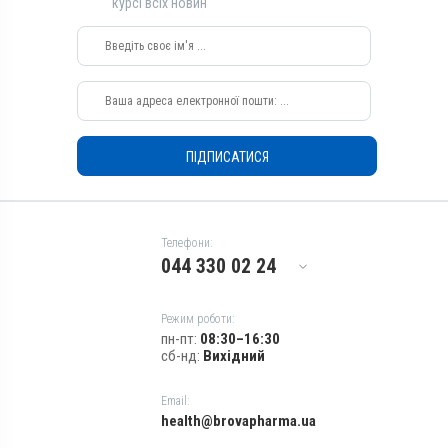
курсі всіх новин
Види тварин
Коні, Собаки, Коти, Кролики,
Кури
Застосування
Зовнішньо
Призначення
ПІДПИСАТИСЯ
Для шкіри
Показання
Аборт; Аборт; Дерматит;
Екзема; Копитна гниль;
Телефони:
Лишай
044 330 02 24
Режим роботи:
пн-пт:
08:30–16:30
сб-нд:
Вихідний
Email:
health@brovapharma.ua