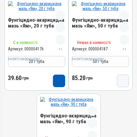
Фунгіцидно-акарицидна
Фунгіцидно-акарицидна
мазь «Ям», 20 г туба
мазь «Ям», 50 г туба
Назва препарату
Назва препарату
Є в наявності
Немає в наявності
Фунгіцидно-акарицидна
Фунгіцидно-акарицидна
Артикул:
000004176
Артикул:
000004187
+1
+1
мазь «Ям»
мазь «Ям»
Інсектоакарицидні
Інсектоакарицидні
20 г туба
50 г туба
Артикул
Артикул
000004176
000004187
39.60
85.20
Штрихкод
Штрихкод
грн
грн
4820012503209
4820012502134
Номер РП
Номер РП
AB-01068-01-10
AB-01068-01-10
Групи препаратів
Групи препаратів
Фунгіцидно-акарицидна
Інсектоакарицидні,
Інсектоакарицидні,
мазь «Ям», 90 г туба
Протипаразитарні,
Протипаразитарні,
Дерматологічні
Дерматологічні
Назва препарату
Лікарська форма
Лікарська форма