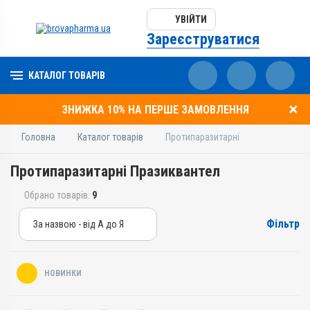
УВІЙТИ
Зареєструватися
КАТАЛОГ ТОВАРІВ
ЗНИЖКА 10% НА ПЕРШЕ ЗАМОВЛЕННЯ
Головна
Каталог товарів
Протипаразитарні
Протипаразитарні Празиквантел
Обрано товарів:
9
Фільтр
За назвою - від А до Я
За назвою - від А до Я
За ціною – від дешевих
НОВИНКИ
За ціною – від дорогих