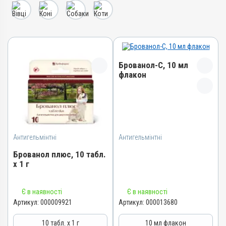
Брованол-С, 10 мл
флакон
Назва препарату
Брованол-С
Артикул
Антигельмінтні
Антигельмінтні
000013680
Штрихкод
Брованол плюс, 10 табл.
х 1 г
4820012503322
Номер РП
Назва препарату
АВ-06397-01-16
Є в наявності
Є в наявності
Брованол плюс
Артикул:
000009921
Артикул:
000013680
Групи препаратів
Артикул
Антигельмінтні,
10 табл. х 1 г
10 мл флакон
Протипаразитарні
000009921