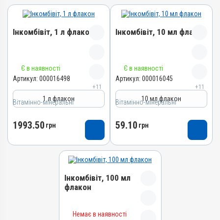
Інкомбівіт, 1 л флакон
Інкомбівіт, 10 мл флакон
Назва препарату
Назва препарату
Є в наявності
Є в наявності
Інкомбівіт
Інкомбівіт
Артикул:
000016498
Артикул:
000016045
+11
+11
Артикул
Артикул
1 л флакон
10 мл флакон
Вітамінно-мінеральні
000016498
Вітамінно-мінеральні
000016045
Штрихкод
Штрихкод
1993.50
59.10
грн
грн
4820012504787
4820012504466
Номер РП
Номер РП
AB-08267-01-19
AB-08267-01-19
Групи препаратів
Групи препаратів
Інкомбівіт, 100 мл
Вітамінно-мінеральні,
Вітамінно-мінеральні,
флакон
Імуностимулятори
Імуностимулятори
Лікарська форма
Лікарська форма
Назва препарату
Розчин
Розчин
Немає в наявності