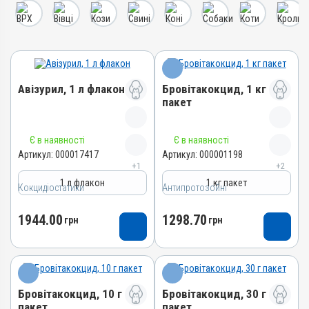
Авізурил, 1 л флакон
Бровітакокцид, 1 кг
пакет
Назва препарату
Назва препарату
Є в наявності
Є в наявності
Авізурил
Бровітакокцид
Артикул:
000017417
Артикул:
000001198
+1
+2
Артикул
Артикул
1 л флакон
1 кг пакет
000017417
Кокцидіостатики
Антипротозойні
000001198
Штрихкод
Штрихкод
1944.00
1298.70
4820012505012
грн
грн
4820012500062
Номер РП
Номер РП
АВ-09474-01-21
АВ-01156-01-10
Групи препаратів
Групи препаратів
Кокцидіостатики,
Бровітакокцид, 10 г
Бровітакокцид, 30 г
Антипротозойні,
Антипротозойні
пакет
пакет
Протипаразитарні,