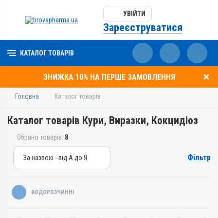
УВІЙТИ
Зареєструватися
КАТАЛОГ ТОВАРІВ
ЗНИЖКА 10% НА ПЕРШЕ ЗАМОВЛЕННЯ
Головна
Каталог товарів
Каталог товарів Кури, Виразки, Кокцидіоз
Обрано товарів:
8
Фільтр
За назвою - від А до Я
За назвою - від А до Я
За ціною – від дешевих
ВОДОРОЗЧИННІ
За ціною – від дорогих